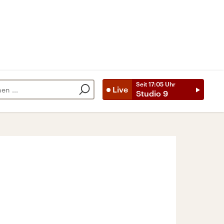
Seit
17:05
Uhr
Live
Studio 9