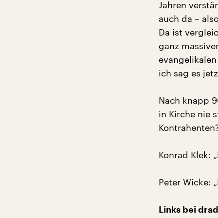
Jahren verstä
auch da – als
Da ist vergle
ganz massivem
evangelikalen
ich sag es jet
Nach knapp 90
in Kirche nie
Kontrahenten
Konrad Klek: „
Peter Wicke: „
Links bei drad