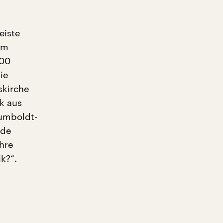
eiste
em
500
ie
skirche
k aus
Humboldt-
ade
hre
k?“.