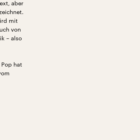
ext, aber
zeichnet.
ird mit
auch von
k – also
 Pop hat
 vom