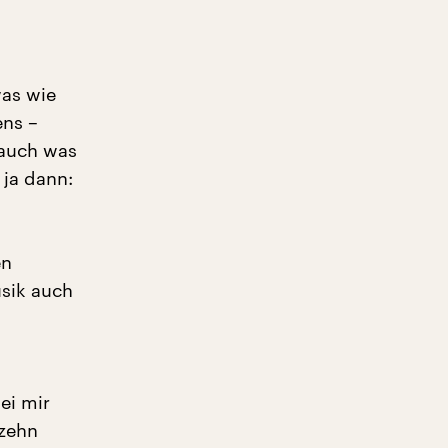
was wie
ens –
 auch was
ja dann:
en
sik auch
ei mir
 zehn