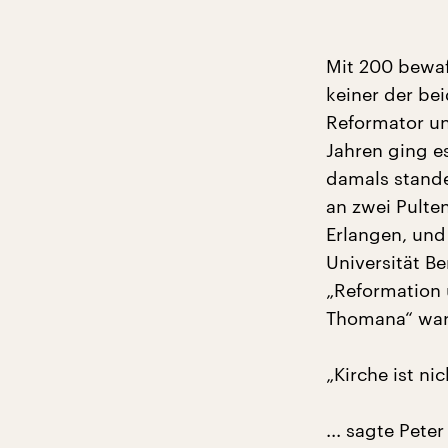
Mit 200 bewaf
keiner der be
Reformator u
Jahren ging e
damals stande
an zwei Pulte
Erlangen, und
Universität B
„Reformation 
Thomana“ war 
„Kirche ist ni
... sagte Pet