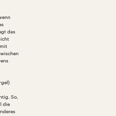
 wenn
es
egt das
icht
 mit
zwischen
rens
rgel)
htig. So,
l die
anderes