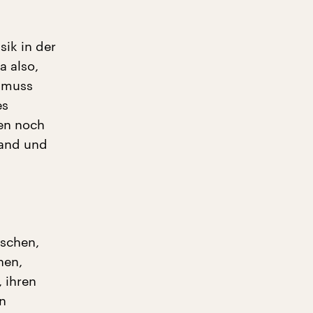
sik in der
a also,
s muss
es
en noch
Band und
nschen,
hen,
, ihren
en