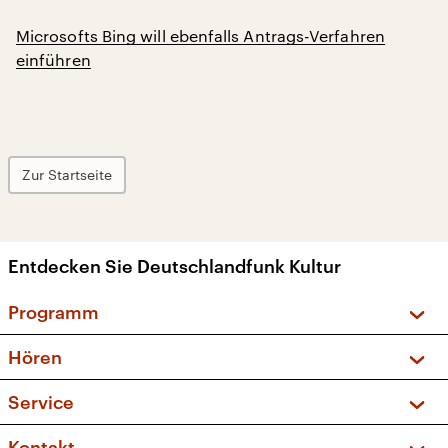
Microsofts Bing will ebenfalls Antrags-Verfahren
einführen
Zur Startseite
Entdecken Sie Deutschlandfunk Kultur
Programm
Vorschau und Rückschau
Hören
Sendungen und Podcasts
Livestream
Service
Musikliste
Frequenzen (UKW + DAB+)
FAQ
Kontakt
Kakadu – Das Kinderprogramm