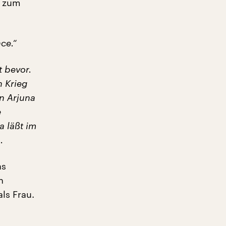
n zum
ce.“
 bevor.
n Krieg
en Arjuna
e
a läßt im
.
as
n
als Frau.