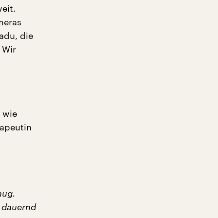
eit.
meras
adu, die
 Wir
 wie
rapeutin
nug.
h dauernd