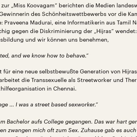
 zur „Miss Koovagam“ berichten die Medien landesw
ie Gewinnerin des Schönheitswettbewerbs vor die Ka
: Praveena Madurai, eine Informatikerin aus Tamil N
chig gegen die Diskriminierung der „Hijras“ wendet:
usbildung und wir können uns benehmen,
ted, and we know how to behave.“
t für eine neue selbstbewußte Generation von Hijras
arbeitet die Transsexuelle als Streetworker und The
thilfeorganisation in Chennai.
ege ... I was a street based sexworker.“
zum Bachelor aufs College gegangen. Das war hart ge
ten zwangen mich oft zum Sex. Zuhause gab es auc