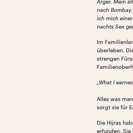
Ärger. Mein äl
nach Bombay. A
ich mich einer
nachts Sex ge
Im Familienla
überleben. Die
strengen Fürs
Familienoberh
„What I earned 
Alles was man
sorgt sie für 
Die Hijras ha
erfunden. Sie