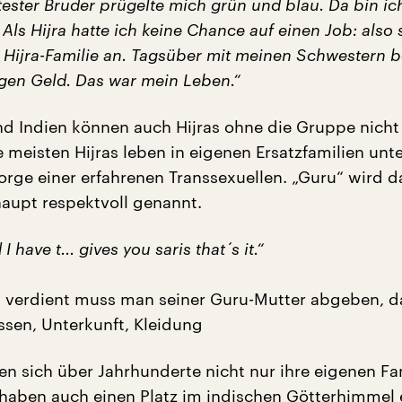
tester Bruder prügelte mich grün und blau. Da bin i
ls Hijra hatte ich keine Chance auf einen Job: also
 Hijra-Familie an. Tagsüber mit meinen Schwestern b
gen Geld. Das war mein Leben.“
nd Indien können auch Hijras ohne die Gruppe nicht
 meisten Hijras leben in eigenen Ersatzfamilien unte
orge einer erfahrenen Transsexuellen. „Guru“ wird d
aupt respektvoll genannt.
I have t... gives you saris that´s it.“
 verdient muss man seiner Guru-Mutter abgeben, d
Essen, Unterkunft, Kleidung
ben sich über Jahrhunderte nicht nur ihre eigenen Fa
 haben auch einen Platz im indischen Götterhimmel 