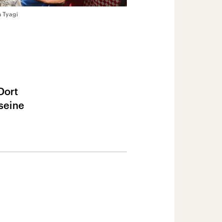
h Tyagi
Dort
 seine