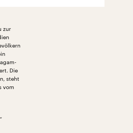
u zur
dien
evölkern
ein
vagam-
ert. Die
n, steht
os vom
“