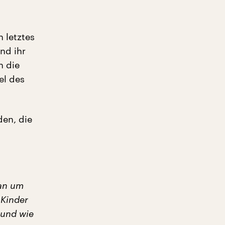
 letztes
nd ihr
n die
el des
den, die
 an um
 Kinder
 und wie