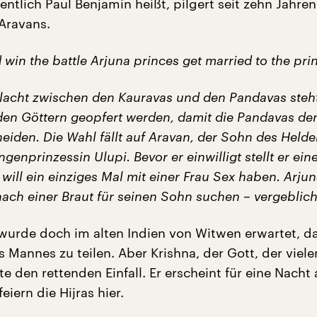
gentlich Paul Benjamin heißt, pilgert seit zehn Jahre
 Aravans.
 win the battle Arjuna princes get married to the prin
lacht zwischen den Kauravas und den Pandavas steht
 den Göttern geopfert werden, damit die Pandavas de
heiden. Die Wahl fällt auf Aravan, der Sohn des Held
genprinzessin Ulupi. Bevor er einwilligt stellt er ein
will ein einziges Mal mit einer Frau Sex haben. Arjun
ach einer Braut für seinen Sohn suchen – vergeblich
wurde doch im alten Indien von Witwen erwartet, d
s Mannes zu teilen. Aber Krishna, der Gott, der viele
te den rettenden Einfall. Er erscheint für eine Nacht 
feiern die Hijras hier.