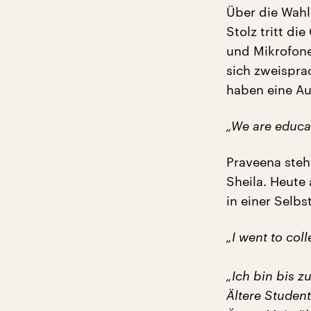
Über die Wahl
Stolz tritt d
und Mikrofone
sich zweispra
haben eine A
„We are educa
Praveena steh
Sheila. Heute 
in einer Selbs
„I went to coll
„Ich bin bis 
Ältere Studen