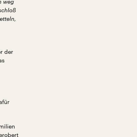
ch weg
 schloß
etteln,
r der
as
afür
milien
erobert