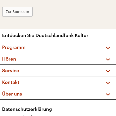
Zur Startseite
Entdecken Sie Deutschlandfunk Kultur
Programm
Vorschau und Rückschau
Hören
Sendungen und Podcasts
Livestream
Service
Musikliste
Frequenzen (UKW + DAB+)
FAQ
Kontakt
Kakadu – Das Kinderprogramm
Apps
Archiv
Hörerservice
Über uns
Newsletter
Social Media
Deutschlandradio
RSS
Datenschutzerklärung
Presse
Veranstaltungen