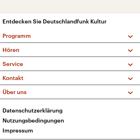
Entdecken Sie Deutschlandfunk Kultur
Programm
Vorschau und Rückschau
Hören
Sendungen und Podcasts
Livestream
Service
Musikliste
Frequenzen (UKW + DAB+)
FAQ
Kontakt
Kakadu – Das Kinderprogramm
Apps
Archiv
Hörerservice
Über uns
Newsletter
Social Media
Deutschlandradio
RSS
Datenschutzerklärung
Presse
Veranstaltungen
Nutzungsbedingungen
Karriere
Impressum
Transparenz