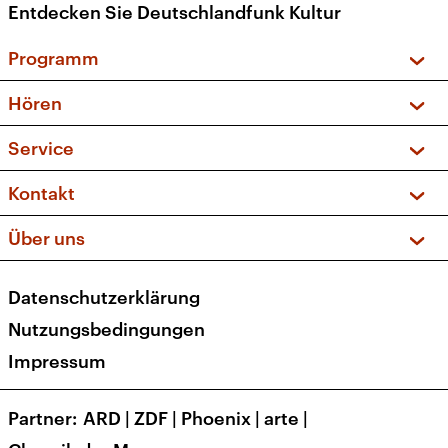
Entdecken Sie Deutschlandfunk Kultur
Programm
Vorschau und Rückschau
Hören
Sendungen und Podcasts
Livestream
Service
Musikliste
Frequenzen (UKW + DAB+)
FAQ
Kontakt
Kakadu – Das Kinderprogramm
Apps
Archiv
Hörerservice
Über uns
Newsletter
Social Media
Deutschlandradio
RSS
Datenschutzerklärung
Presse
Veranstaltungen
Nutzungsbedingungen
Karriere
Impressum
Transparenz
Korrekturen und Richtigstellungen
Partner
ARD
|
ZDF
|
Phoenix
|
arte
|
Barrierefreiheit