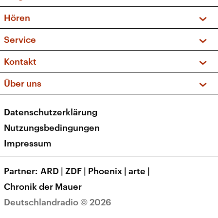
Vorschau und Rückschau
Hören
Sendungen und Podcasts
Livestream
Service
Musikliste
Frequenzen (UKW + DAB+)
FAQ
Kontakt
Kakadu – Das Kinderprogramm
Apps
Archiv
Hörerservice
Über uns
Newsletter
Social Media
Deutschlandradio
RSS
Datenschutzerklärung
Presse
Veranstaltungen
Nutzungsbedingungen
Karriere
Impressum
Transparenz
Korrekturen und Richtigstellungen
Partner
ARD
|
ZDF
|
Phoenix
|
arte
|
Barrierefreiheit
Chronik der Mauer
Deutschlandradio © 2026