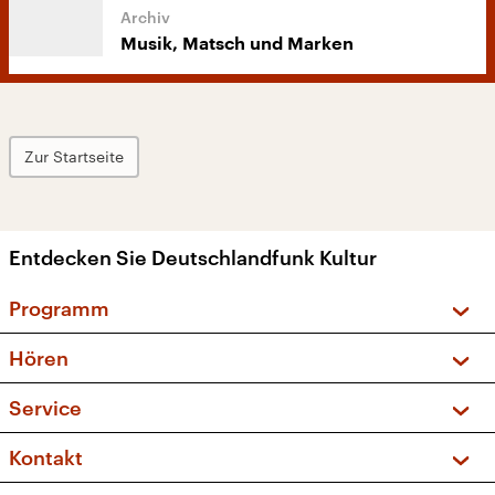
Musik, Matsch und Marken
Zur Startseite
Entdecken Sie Deutschlandfunk Kultur
Programm
Vorschau und Rückschau
Hören
Sendungen und Podcasts
Livestream
Service
Musikliste
Frequenzen (UKW + DAB+)
FAQ
Kontakt
Kakadu – Das Kinderprogramm
Apps
Archiv