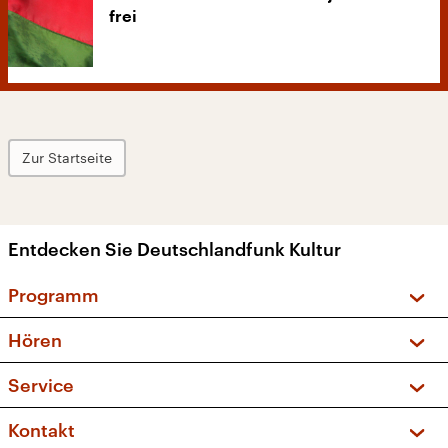
frei
Zur Startseite
Entdecken Sie Deutschlandfunk Kultur
Programm
Vorschau und Rückschau
Hören
Sendungen und Podcasts
Livestream
Service
Musikliste
Frequenzen (UKW + DAB+)
FAQ
Kontakt
Kakadu – Das Kinderprogramm