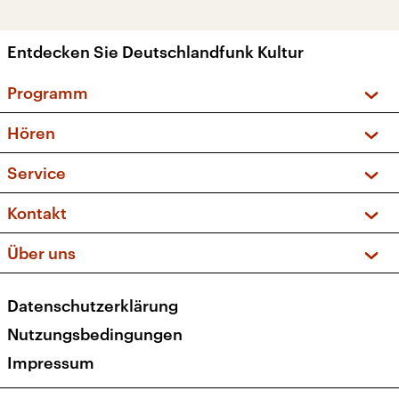
Entdecken Sie Deutschlandfunk Kultur
Programm
Vorschau und Rückschau
Hören
Sendungen und Podcasts
Livestream
Service
Musikliste
Frequenzen (UKW + DAB+)
FAQ
Kontakt
Kakadu – Das Kinderprogramm
Apps
Archiv
Hörerservice
Über uns
Newsletter
Social Media
Deutschlandradio
RSS
Datenschutzerklärung
Presse
Veranstaltungen
Nutzungsbedingungen
Karriere
Impressum
Transparenz