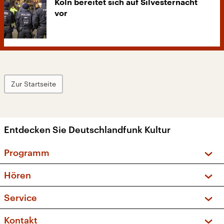
Köln bereitet sich auf Silvesternacht
vor
Zur Startseite
Entdecken Sie Deutschlandfunk Kultur
Programm
Vorschau und Rückschau
Hören
Sendungen und Podcasts
Livestream
Service
Musikliste
Frequenzen (UKW + DAB+)
FAQ
Kontakt
Kakadu – Das Kinderprogramm