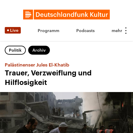
Live
Programm
Podcasts
Politik
Archiv
Palästinenser Jules El-Khatib
Trauer, Verzweiflung und
Hilflosigkeit