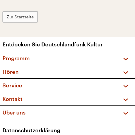
Zur Startseite
Entdecken Sie Deutschlandfunk Kultur
Programm
Vorschau und Rückschau
Hören
Sendungen und Podcasts
Livestream
Service
Musikliste
Frequenzen (UKW + DAB+)
FAQ
Kontakt
Kakadu – Das Kinderprogramm
Apps
Archiv
Hörerservice
Über uns
Newsletter
Social Media
Deutschlandradio
RSS
Datenschutzerklärung
Presse