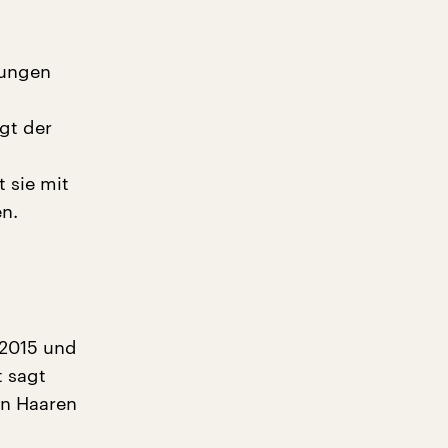
tungen
gt der
t sie mit
n.
 2015 und
t sagt
en Haaren