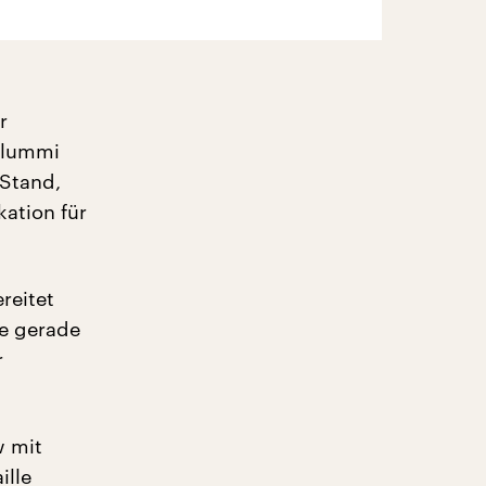
r
Flummi
 Stand,
kation für
reitet
re gerade
r
w mit
ille