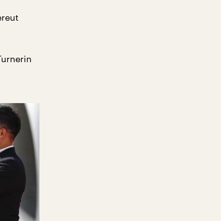
ereut
Turnerin