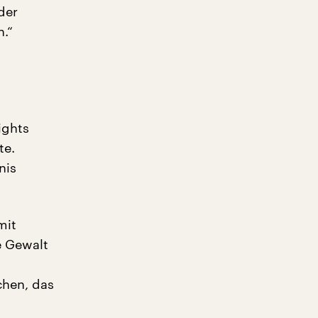
der
n.“
ights
te.
nis
mit
e Gewalt
chen, das