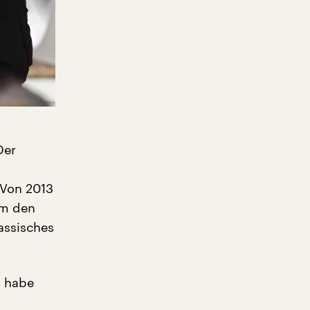
Der
. Von 2013
um den
assisches
h habe