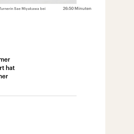
26:50 Minuten
 Turnerin Sae Miyakawa bei
mmer
t hat
ner