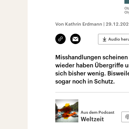
Ob
Ol
Von Kathrin Erdmann
|
29.12.202
Link
Email
Audio her
kopieren/teilen
Misshandlungen scheinen i
wieder haben Übergriffe u
sich bisher wenig. Bisweil
sogar noch in Schutz.
Aus dem Podcast
Weltzeit