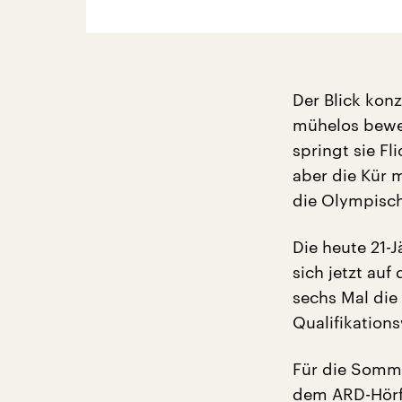
Der Blick kon
mühelos beweg
springt sie Fl
aber die Kür m
die Olympisch
Die heute 21-J
sich jetzt auf
sechs Mal die 
Qualifikation
Für die Sommer
dem ARD-Hörfu