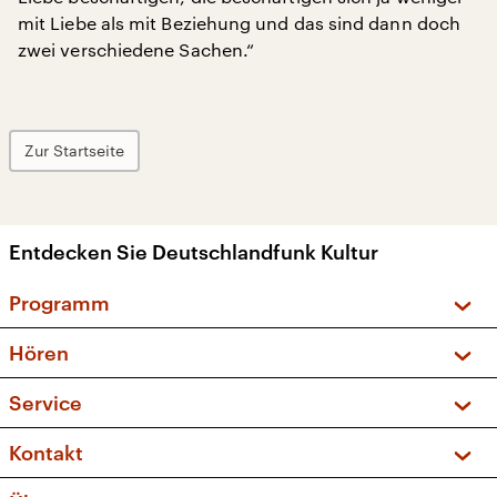
mit Liebe als mit Beziehung und das sind dann doch
zwei verschiedene Sachen.“
Zur Startseite
Entdecken Sie Deutschlandfunk Kultur
Programm
Vorschau und Rückschau
Hören
Sendungen und Podcasts
Livestream
Service
Musikliste
Frequenzen (UKW + DAB+)
FAQ
Kontakt
Kakadu – Das Kinderprogramm
Apps
Archiv
Hörerservice