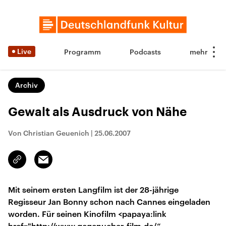
Live
Programm
Podcasts
Archiv
Gewalt als Ausdruck von Nähe
Von Christian Geuenich
|
25.06.2007
Email
Link
kopieren/teilen
Mit seinem ersten Langfilm ist der 28-jährige
Regisseur Jan Bonny schon nach Cannes eingeladen
worden. Für seinen Kinofilm <papaya:link
href="http://www.gegenueber-film.de/“