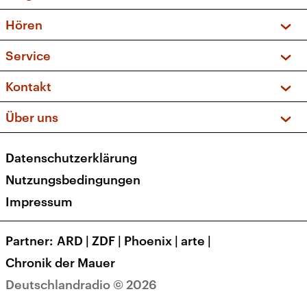
Vorschau und Rückschau
Hören
Sendungen und Podcasts
Livestream
Service
Musikliste
Frequenzen (UKW + DAB+)
FAQ
Kontakt
Kakadu – Das Kinderprogramm
Apps
Archiv
Hörerservice
Über uns
Newsletter
Social Media
Deutschlandradio
RSS
Datenschutzerklärung
Presse
Veranstaltungen
Nutzungsbedingungen
Karriere
Impressum
Transparenz
Korrekturen und Richtigstellungen
Partner
ARD
|
ZDF
|
Phoenix
|
arte
|
Barrierefreiheit
Chronik der Mauer
Deutschlandradio © 2026