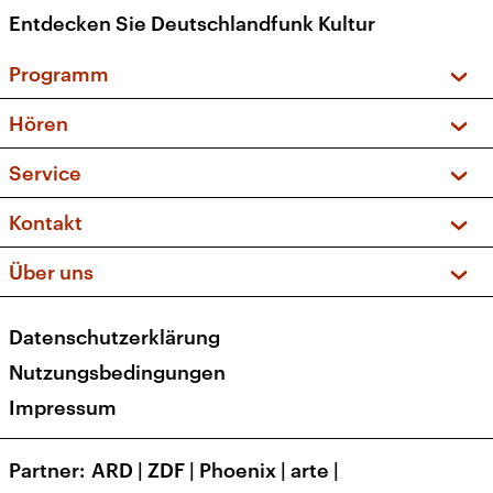
Entdecken Sie Deutschlandfunk Kultur
Programm
Vorschau und Rückschau
Hören
Sendungen und Podcasts
Livestream
Service
Musikliste
Frequenzen (UKW + DAB+)
FAQ
Kontakt
Kakadu – Das Kinderprogramm
Apps
Archiv
Hörerservice
Über uns
Newsletter
Social Media
Deutschlandradio
RSS
Datenschutzerklärung
Presse
Veranstaltungen
Nutzungsbedingungen
Karriere
Impressum
Transparenz
Korrekturen und Richtigstellungen
Partner
ARD
|
ZDF
|
Phoenix
|
arte
|
Barrierefreiheit