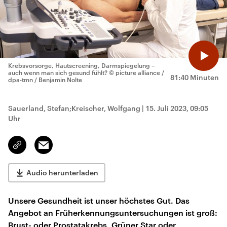
Krebsvorsorge, Hautscreening, Darmspiegelung –
auch wenn man sich gesund fühlt?
© picture alliance /
81:40 Minuten
dpa-tmn / Benjamin Nolte
Sauerland, Stefan;Kreischer, Wolfgang
|
15. Juli 2023, 09:05
Uhr
Email
Link
kopieren/teilen
Audio herunterladen
Unsere Gesundheit ist unser höchstes Gut. Das
Angebot an Früherkennungsuntersuchungen ist groß:
Brust- oder Prostatakrebs, Grüner Star oder