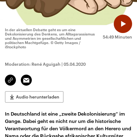
In der aktuellen Debatte geht es um eine
Dekolonisierung des Denkens, um Alltagsrassismus
54:49 Minuten
und Asymmetrien im gesellschaftlichen und
politischen Machtgefüge.
© Getty Images /
iStockphoto
Moderation: René Aguigah
|
05.04.2020
Email
Link
kopieren/teilen
Audio herunterladen
In Deutschland ist eine „zweite Dekolonisierung“ im
Gange. Dabei geht es nicht nur um die historische
Verantwortung für den Völkermord an den Herero und
Nama oder die Rückgabe afrikanischer Kulturgüter,