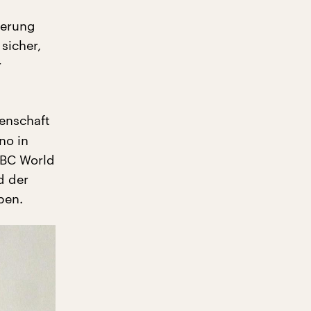
ierung
sicher,
r
enschaft
no in
BBC World
d der
ben.