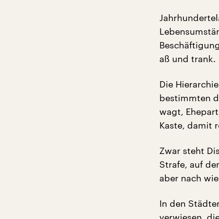
Jahrhundertel
Lebensumständ
Beschäftigun
aß und trank.
Die Hierarchi
bestimmten di
wagt, Ehepart
Kaste, damit 
Zwar steht Di
Strafe, auf de
aber nach wie 
In den Städte
verwiesen, di