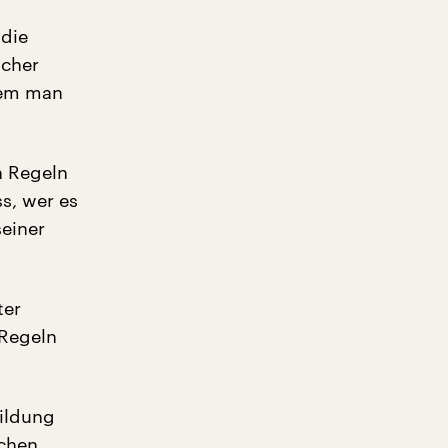
 die
lcher
wem man
n Regeln
s, wer es
seiner
ter
 Regeln
ildung
schen