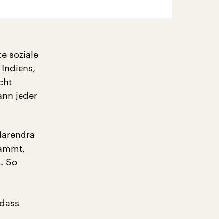
e soziale
Indiens,
cht
ann jeder
Narendra
tammt,
n. So
 dass