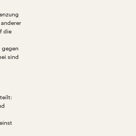
renzung
 anderer
f die
t gegen
ei sind
eilt:
nd
einst