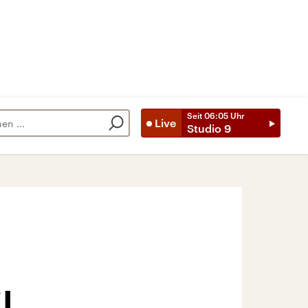
Seit
06:05
Uhr
Live
Studio 9
l