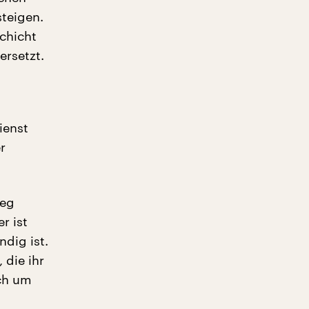
teigen.
schicht
ersetzt.
ienst
r
ieg
r ist
dig ist.
 die ihr
ch um