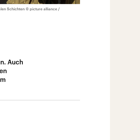
len Schichten
© picture alliance /
en. Auch
gen
hm