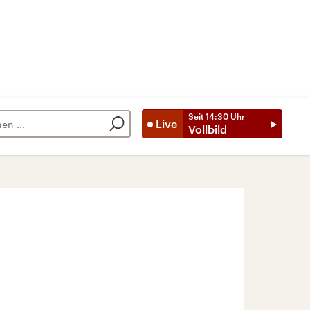
Seit
14:30
Uhr
Live
Vollbild