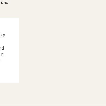
 uns
zky
nd
 E-
f