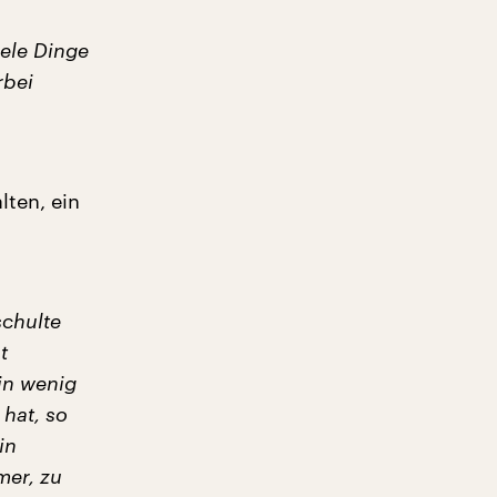
iele Dinge
rbei
ten, ein
schulte
t
ein wenig
 hat, so
in
mer, zu