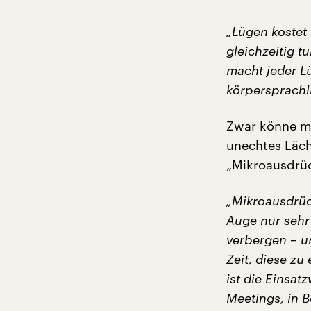
„Lügen kostet 
gleichzeitig t
macht jeder Lü
körpersprachl
Zwar könne ma
unechtes Läch
„Mikroausdrü
„Mikroausdrüc
Auge nur sehr
verbergen – un
Zeit, diese zu
ist die Einsat
Meetings, in 