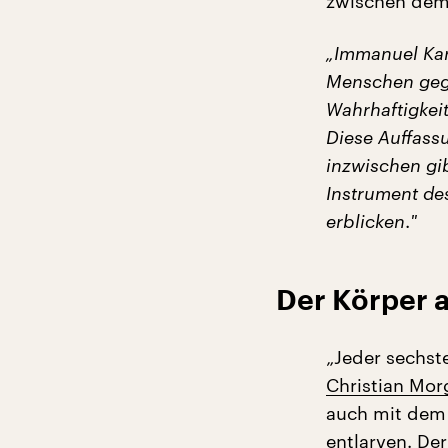
zwischen dem
„Immanuel Kant
Menschen gege
Wahrhaftigkei
Diese Auffassu
inzwischen gi
Instrument de
erblicken
.
"
Der Körper a
„Jeder sechst
Christian Mo
auch mit dem
entlarven. Der