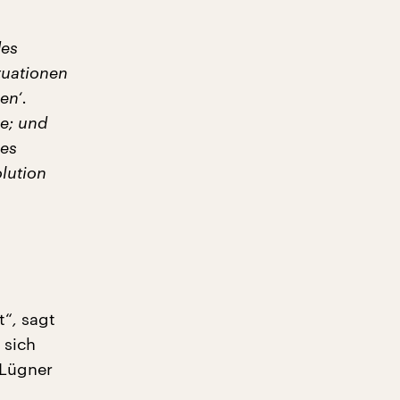
des
tuationen
en‘.
le; und
ges
lution
t“
,
sagt
 sich
 Lügner