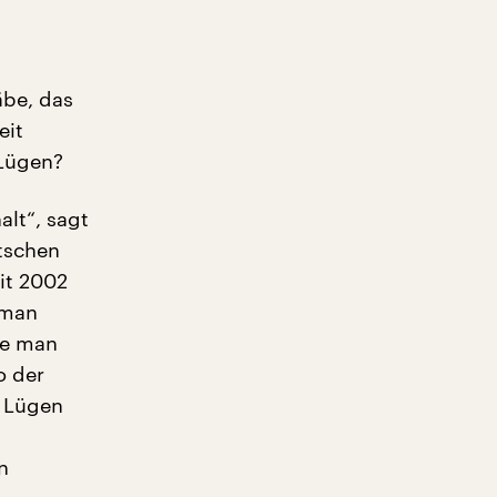
äbe, das
eit
 Lügen?
lt“, sagt
utschen
it 2002
 man
lte man
o der
. Lügen
n