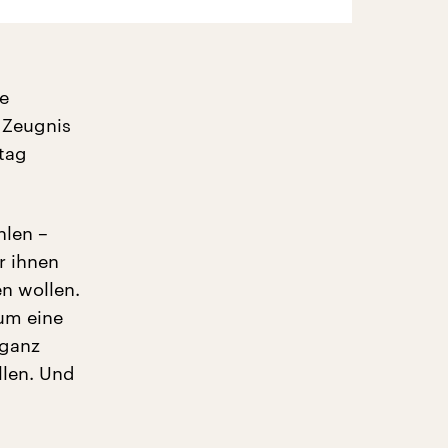
e
 Zeugnis
tag
hlen –
r ihnen
n wollen.
um eine
 ganz
len. Und