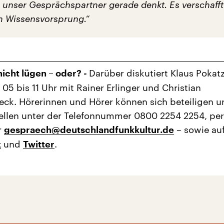
 unser Gesprächspartner gerade denkt. Es verschafft
n Wissensvorsprung.“
-
Darüber diskutiert Klaus Pokat
 nicht lügen – oder?
 05 bis 11 Uhr mit Rainer Erlinger und Christian
k. Hörerinnen und Hörer können sich beteiligen u
ellen unter der Telefonnummer 0800 2254 2254, per
r
– sowie au
gespraech@deutschlandfunkkultur.de
und
.
k
Twitter