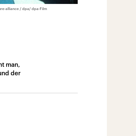
ure-alliance / dpa/ dpa-Film
nt man,
und der