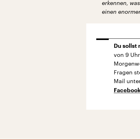
erkennen, was
einen enorme
Du sollst
von 9 Uhr
Morgenwec
Fragen st
Mail unte
Faceboo