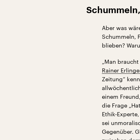
Schummeln, 
Aber was wäre
Schummeln, Fl
blieben? Waru
„Man braucht 
Rainer Erlinge
Zeitung“ kenn
allwöchentlic
einem Freund, 
die Frage „Ha
Ethik-Experte
sei unmoralis
Gegenüber. G