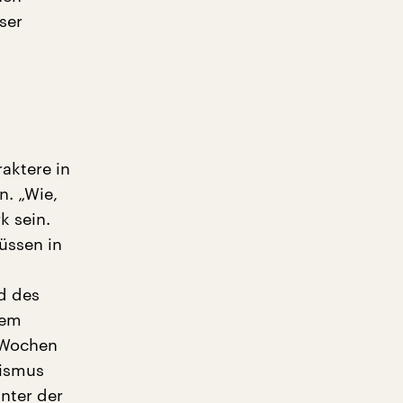
ser
aktere in
n. „Wie,
k sein.
üssen in
“
d des
rem
r Wochen
nismus
inter der