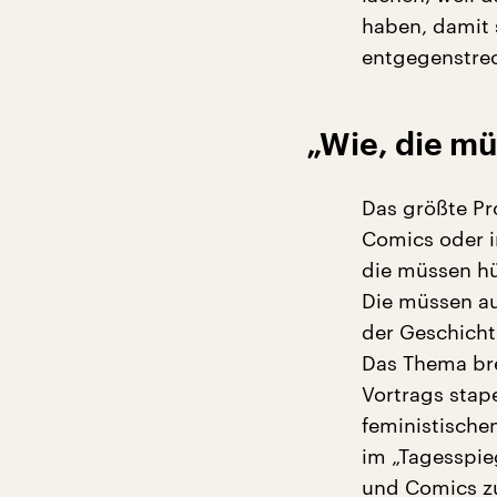
haben, damit 
entgegenstre
„Wie, die m
Das größte Pr
Comics oder i
die müssen hü
Die müssen au
der Geschicht
Das Thema bre
Vortrags stap
feministischen
im „Tagesspie
und Comics 