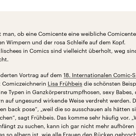
 man, ob eine Comicente eine weibliche Comicente 
en Wimpern und der rosa Schleife auf dem Kopf.
ischees in Comics sind vielleicht überholt, weg sin
cht.
lderten Vortrag auf dem
18. Internationalen Comic-S
t Comiczeichnerin
Lisa Frühbeis
die schönsten Beisp
ne Typen in Ganzkörperstrumpfhosen, sexy Babes, 
rn auf ungesund wirkende Weise verdreht werden. 
en back pose“, „weil die so ausschauen als hätten s
hen“, sagt Frühbeis. Das komme sehr häufig vor. 
fängt zu suchen, kann ich gar nicht mehr aufhören
das so albern ist, wie alle Frauen den Rücken gebroc