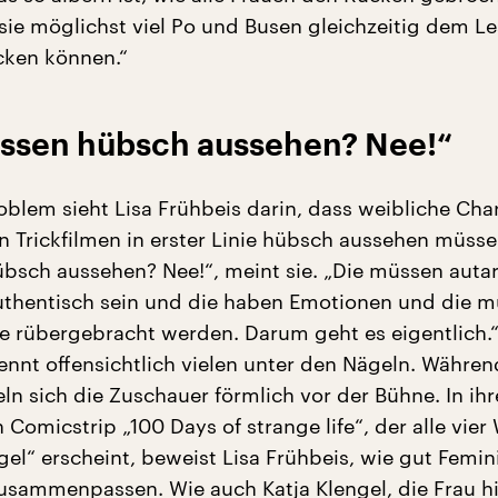
sie möglichst viel Po und Busen gleichzeitig dem Le
cken können.“
üssen hübsch aussehen? Nee!“
oblem sieht Lisa Frühbeis darin, dass weibliche Char
n Trickfilmen in erster Linie hübsch aussehen müsse
bsch aussehen? Nee!“, meint sie. „Die müssen autar
thentisch sein und die haben Emotionen und die m
e rübergebracht werden. Darum geht es eigentlich.
nnt offensichtlich vielen unter den Nägeln. Währen
eln sich die Zuschauer förmlich vor der Bühne. In ih
 Comicstrip „100 Days of strange life“, der alle vie
gel“ erscheint, beweist Lisa Frühbeis, wie gut Femi
zusammenpassen. Wie auch
Katja Klengel
, die Frau h