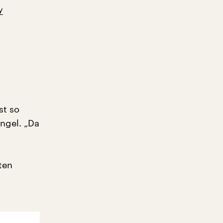
y
st so
engel. „Da
ten