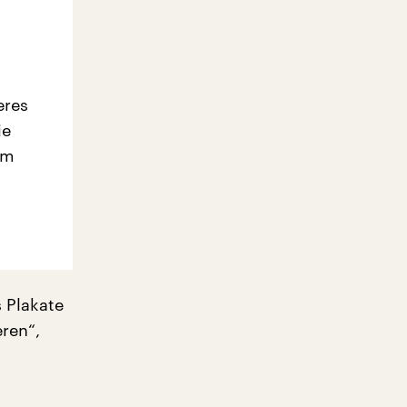
eres
ie
em
 Plakate
ren“,