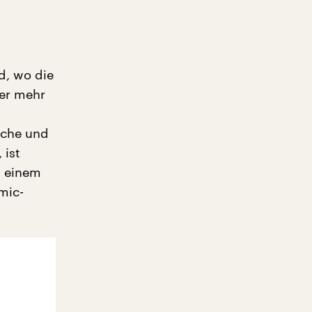
d, wo die
mer mehr
iche und
 ist
t einem
mic-