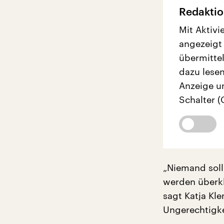
Redaktio
Mit Aktivi
angezeigt
übermittel
dazu lesen
Anzeige u
Schalter (
„Niemand sol
werden überkl
sagt Katja Kle
Ungerechtigke