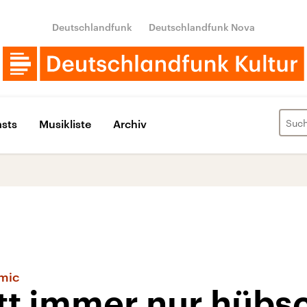
Deutschlandfunk
Deutschlandfunk Nova
sts
Musikliste
Archiv
mic
att immer nur hübs