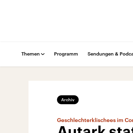
Themen
Programm
Sendungen & Podca
Archiv
Geschlechterklischees im Co
Autark st