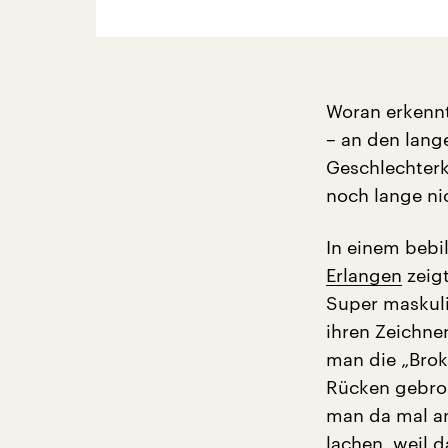
Woran erkennt
– an den lang
Geschlechterkl
noch lange ni
In einem bebi
Erlangen
zeig
Super maskuli
ihren Zeichne
man die „Brok
Rücken gebroc
man da mal an
lachen, weil 