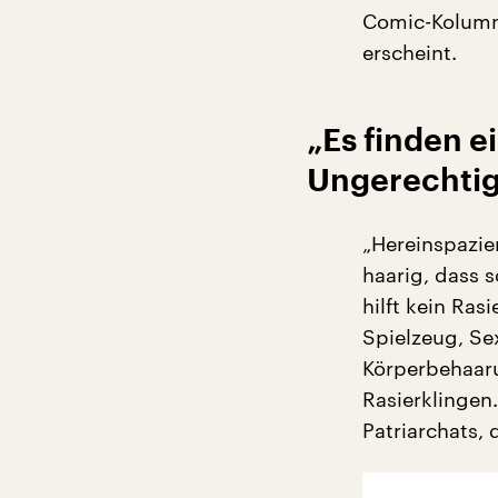
Comic-Kolumne
erscheint.
„Es finden e
Ungerechtigk
„Hereinspazier
haarig, dass s
hilft kein Ra
Spielzeug, Se
Körperbehaaru
Rasierklingen
Patriarchats, 