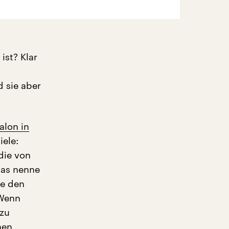
ist? Klar
d sie aber
alon in
iele:
die von
Das nenne
ie den
„Wenn
 zu
hen