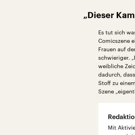
„Dieser Kamp
Es tut sich wa
Comicszene ehe
Frauen auf de
schwieriger. 
weibliche Zei
dadurch, dass
Stoff zu eine
Szene „eigentl
Redaktio
Mit Aktivi