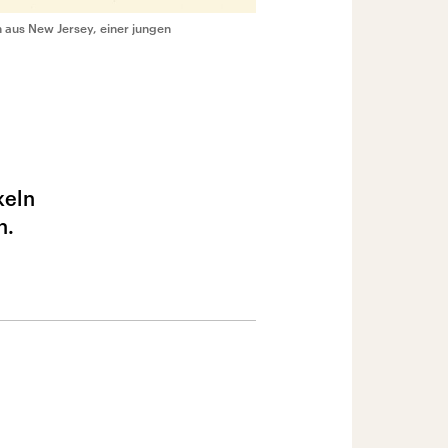
n aus New Jersey, einer jungen
keln
n.