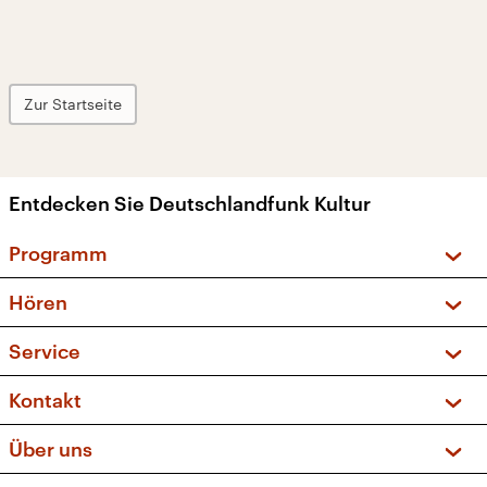
Zur Startseite
Entdecken Sie Deutschlandfunk Kultur
Programm
Vorschau und Rückschau
Hören
Sendungen und Podcasts
Livestream
Service
Musikliste
Frequenzen (UKW + DAB+)
FAQ
Kontakt
Kakadu – Das Kinderprogramm
Apps
Archiv
Hörerservice
Über uns
Newsletter
Social Media