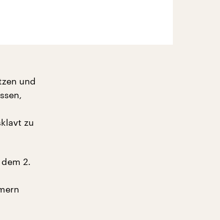
etzen und
assen,
sklavt zu
 dem 2.
mmern