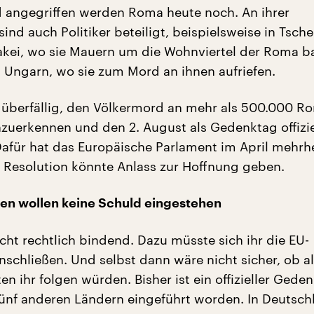
d angegriffen werden Roma heute noch. An ihrer
nd auch Politiker beteiligt, beispielsweise in Tsch
kei, wo sie Mauern um die Wohnviertel der Roma b
in Ungarn, wo sie zum Mord an ihnen aufriefen.
b überfällig, den Völkermord an mehr als 500.000 R
zuerkennen und den 2. August als Gedenktag offizie
Dafür hat das Europäische Parlament im April mehrhe
 Resolution könnte Anlass zur Hoffnung geben.
en wollen keine Schuld eingestehen
icht rechtlich bindend. Dazu müsste sich ihr die EU-
schließen. Und selbst dann wäre nicht sicher, ob al
en ihr folgen würden. Bisher ist ein offizieller Gede
fünf anderen Ländern eingeführt worden. In Deutsch