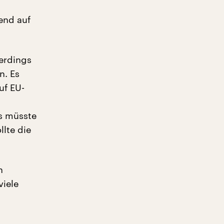
end auf
erdings
n. Es
uf EU-
s müsste
lte die
n
iele