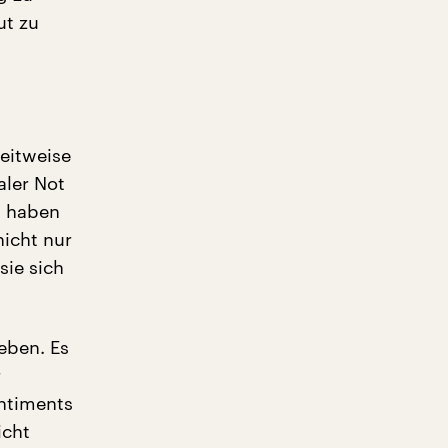
ut zu
eitweise
aler Not
ik haben
nicht nur
sie sich
eben. Es
r
entiments
icht