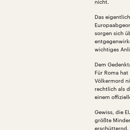
nicht.
Das eigentlic
Europaabgeor
sorgen sich ü
entgegenwirke
wichtiges Anl
Dem Gedenktag
Für Roma hat e
Völkermord nic
rechtlich als
einem offiziel
Gewiss, die EU
größte Minderh
erschütternd.