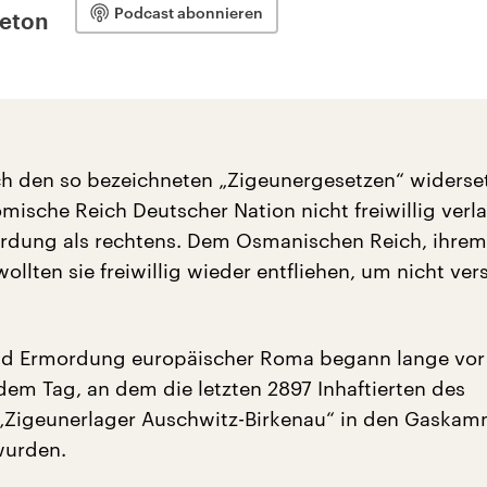
Podcast abonnieren
leton
ich den so bezeichneten „Zigeunergesetzen“ widers
mische Reich Deutscher Nation nicht freiwillig verl
ordung als rechtens. Dem Osmanischen Reich, ihrem
wollten sie freiwillig wieder entfliehen, um nicht ver
nd Ermordung europäischer Roma begann lange vor
dem Tag, an dem die letzten 2897 Inhaftierten des
„Zigeunerlager Auschwitz-Birkenau“ in den Gaska
urden.