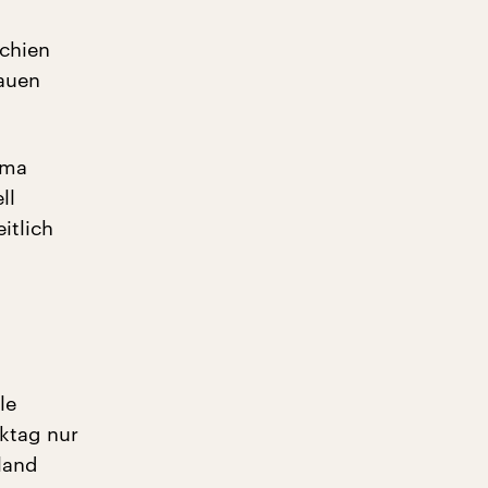
echien
auen
oma
ll
itlich
le
nktag nur
land