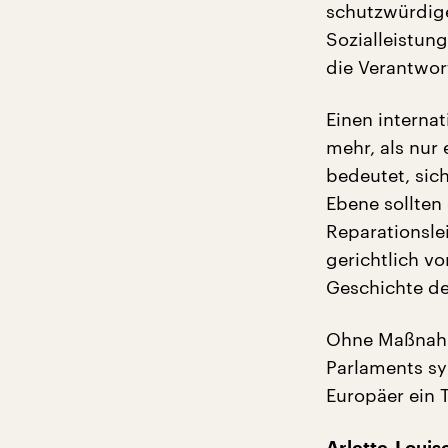
schutzwürdige
Sozialleistun
die Verantwor
Einen interna
mehr, als nur
bedeutet, sic
Ebene sollten
Reparationsle
gerichtlich v
Geschichte d
Ohne Maßnahm
Parlaments sy
Europäer ein 