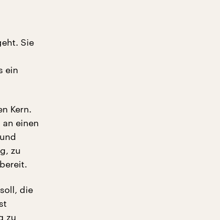
eht. Sie
s ein
n Kern.
n an einen
 und
g, zu
bereit.
oll, die
st
g zu