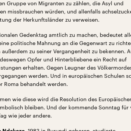
n Gruppe von Migranten zu zählen, die Asyl und
gen missbrauchen würden, und allenfalls achselzuck
tung der Herkunftsländer zu verweisen.
tionalen Gedenktag amtlich zu machen, bedeutet all
 eine politische Mahnung an die Gegenwart zu richte
h außerdem zu seiner Vergangenheit zu bekennen. A
 deswegen Opfer und Hinterbliebene ein Recht auf
istungen erhalten. Gegen Leugner des Völkermorde
orgegangen werden. Und in europäischen Schulen sol
er Roma behandelt werden.
en wie diese wird die Resolution des Europäische
mbolisch bleiben. Und der kommende Sonntag für v
Tag wie jeder andere.
, 1983 in Burundi geboren, studierte