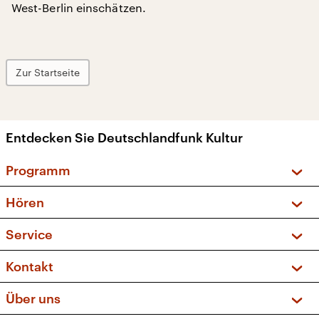
West-Berlin einschätzen.
Zur Startseite
Entdecken Sie Deutschlandfunk Kultur
Programm
Vorschau und Rückschau
Hören
Sendungen und Podcasts
Livestream
Service
Musikliste
Frequenzen (UKW + DAB+)
FAQ
Kontakt
Kakadu – Das Kinderprogramm
Apps
Archiv
Hörerservice
Über uns
Newsletter
Social Media