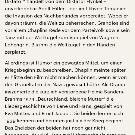
Diktator“ handelt von dem Diktator Hynkel –
unverkennbar Adolf Hitler – der im fiktiven Tomanien
die Invasion des Nachbarlandes vorbereitet. Wobei er
davon träumt, die Welt zu beherrschen. Grandios sind
vor allem Chaplins Rede vor dem Parteivolk sowie sein
Tanz mit der Weltkugel zum Vorspiel von Wagners
Lohengrin. Bis ihm die Weltkugel in den Händen
zerplatzt.
Allerdings ist Humor ein gewagtes Mittel, um einen
Kriegsbeginn zu beschreiben. Chaplin meinte später,
er hätte den Film nicht machen können, wenn er von
den Gräueltaten der Nazis gewusst hätte. Als Drama
inszenierte die kürzlich verstorbene Helma Sanders-
Brahms 1979 „Deutschland, bleiche Mutter“ die
Liebesgeschichte von Lene und Hans, gespielt von
Eva Mattes und Ernst Jacobi. Die beiden lernen sich
1939 kennen und heiraten just als der Krieg beginnt.
Das Eheleben der beiden hat noch gar nicht
begonnen, da wird Hans zur Wehrmacht eingezogen.