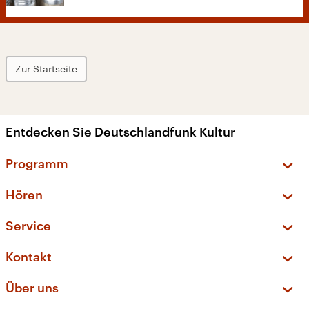
Zur Startseite
Entdecken Sie Deutschlandfunk Kultur
Programm
Vorschau und Rückschau
Hören
Sendungen und Podcasts
Livestream
Service
Musikliste
Frequenzen (UKW + DAB+)
FAQ
Kontakt
Kakadu – Das Kinderprogramm
Apps
Archiv
Hörerservice
Über uns
Newsletter
Social Media