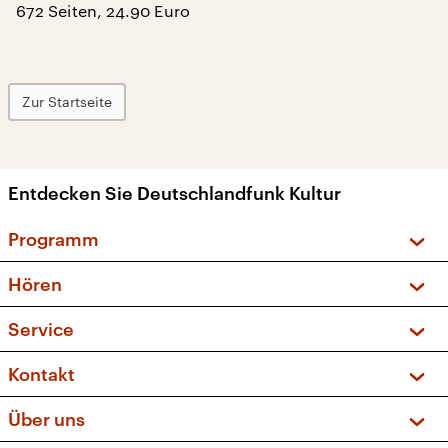
672 Seiten, 24.90 Euro
Zur Startseite
Entdecken Sie Deutschlandfunk Kultur
Programm
Vorschau und Rückschau
Hören
Sendungen und Podcasts
Livestream
Service
Musikliste
Frequenzen (UKW + DAB+)
FAQ
Kontakt
Kakadu – Das Kinderprogramm
Apps
Archiv
Hörerservice
Über uns
Newsletter
Social Media