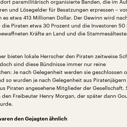
dort paramilitärisch organisierte Banden, die im Au
hren und Lösegelder für Besatzungen erpressen – v
n es etwa 413 Millionen Dollar. Der Gewinn wird na
i die Piraten etwa 30 Prozent und die Investoren 50
 bewaffneten Kräfte an Land und die Stammesältesten
her bieten lokale Herrscher den Piraten zeitweise S
 doch sind diese Bündnisse immer nur reine
en: Je nach Gelegenheit werden sie geschlossen 
d so wurden je nach Gelegenheit aus Piratenjägern
aus Piraten angesehene Mitglieder der Gesellschaft. 
 den Freibeuter Henry Morgan, der später dann Go
urde.
waren den Gejagten ähnlich