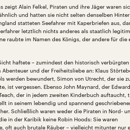
 zeigt Alain Felkel, Piraten und ihre Jäger waren sic
ähnlich und hatten sie nicht selten denselben Hinte
ngland statteten Seefahrer mit Kaperbriefen aus, da
rfahrer letztlich nichts anderes als staatlich legitim
eine raubte im Namen des Königs, der andere für die
Sicht haftete – zumindest den historisch verbürgten 
 Abenteuer und der Freiheitsliebe an: Klaus Störte
s werden bewundert, Simon von Utrecht, der sie z
te, ist vergessen. Ebenso John Maynard, der Edwar
Teach, der in jedem zweiten Kinderbuch auftaucht, t
stellt in seinem lebendig und spannend geschrieben
 her. Schließlich waren weder die Piraten in Nord- u
die in der Karibik keine Robin Hoods: Sie waren
, oft auch brutale Räuber – vielleicht mitunter nur 