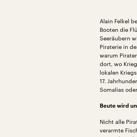
Alain Felkel b
Booten die Fl
Seeräubern wi
Piraterie in d
warum Pirater
dort, wo Krie
lokalen Kriegs
17. Jahrhunder
Somalias oder
Beute wird un
Nicht alle Pir
verarmte Fisc