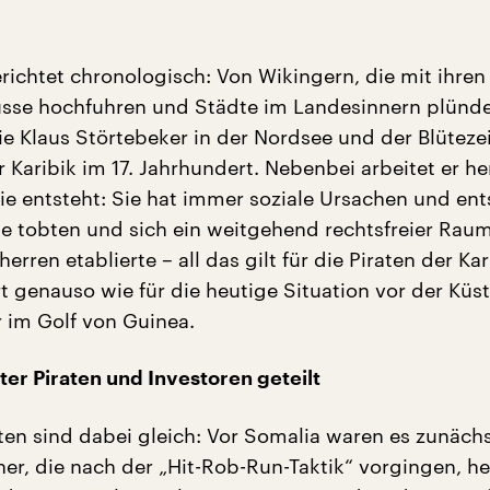
erichtet chronologisch: Von Wikingern, die mit ihren
üsse hochfuhren und Städte im Landesinnern plünde
e Klaus Störtebeker in der Nordsee und der Blütezei
er Karibik im 17. Jahrhundert. Nebenbei arbeitet er he
ie entsteht: Sie hat immer soziale Ursachen und ent
ge tobten und sich ein weitgehend rechtsfreier Rau
herren etablierte – all das gilt für die Piraten der Ka
t genauso wie für die heutige Situation vor der Küs
 im Golf von Guinea.
ter Piraten und Investoren geteilt
aten sind dabei gleich: Vor Somalia waren es zunäch
her, die nach der „Hit-Rob-Run-Taktik“ vorgingen, h