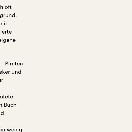
h oft
rgrund.
mit
ierte
 eigene
– Piraten
beker und
ur
d
ötete.
en Buch
nd
ein wenig