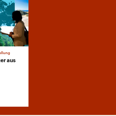
ellung
ger aus