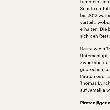
tummeln sich 
Schiffe entfü
bis 2012 ware
verteilt, wobe
erhalten. Die
sich den Rest.
Heute wie frü
Unterschlupf,
Zweckabsprach
gebrochen, un
Piraten oder 
Thomas Lynch
auf Jamaika w
Piratenjäger 