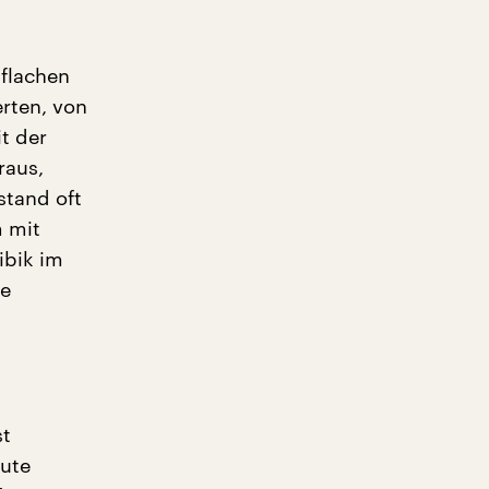
 flachen
rten, von
t der
raus,
stand oft
m mit
ribik im
te
st
eute