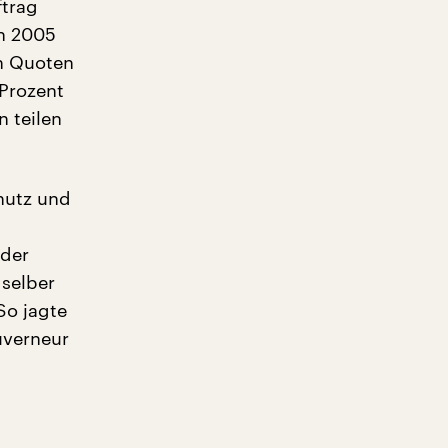
ftrag
on 2005
ch Quoten
 Prozent
 teilen
chutz und
oder
 selber
So jagte
uverneur