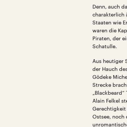
Denn, auch das
charakterlich 
Staaten wie E
waren die Kape
Piraten, der 
Schatulle.
Aus heutiger 
der Hauch des
Gödeke Michel
Strecke brach
„Blackbeard“ 
Alain Felkel 
Gerechtigkeit
Ostsee, noch 
unromantische