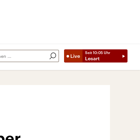
Seit
10:05
Uhr
Live
Lesart
ber