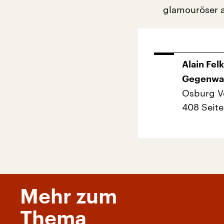
glamouröser al
Alain Fel
Gegenwa
Osburg V
408 Seite
Mehr zum
Thema