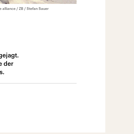
e alliance / ZB / Stefan Sauer
gejagt.
e der
s.