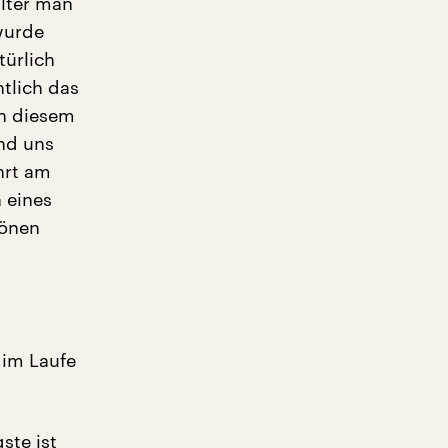
älter man
wurde
türlich
ntlich das
an diesem
nd uns
ehrt am
n eines
hönen
 im Laufe
ste ist