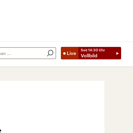
Seit
14:30
Uhr
Live
Vollbild
s