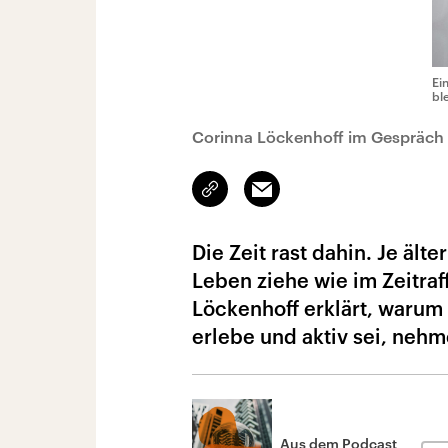
Ei
bl
Corinna Löckenhoff im Gespräch 
Link
Email
kopieren/teilen
Die Zeit rast dahin. Je ält
Leben ziehe wie im Zeitraf
Löckenhoff erklärt, warum d
erlebe und aktiv sei, nehm
Aus dem Podcast