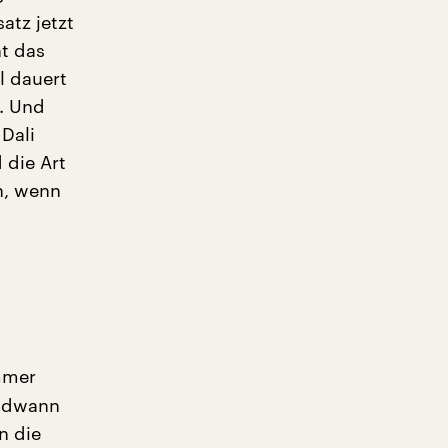
atz jetzt
nt das
l dauert
. Und
Dali
 die Art
h, wenn
immer
endwann
n die