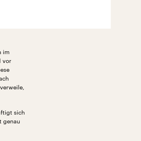
h im
d vor
iese
nach
verweile,
tigt sich
it genau