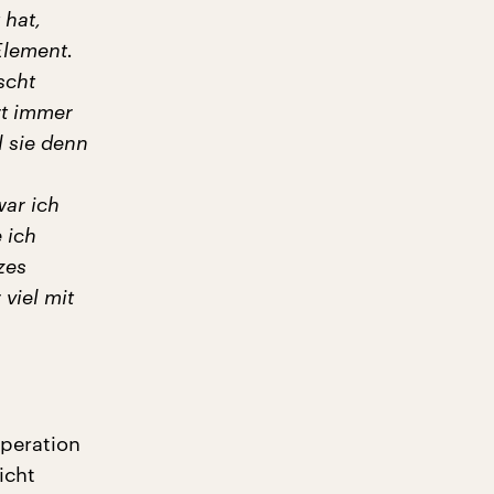
 hat,
Element.
scht
rt immer
l sie denn
war ich
 ich
zes
viel mit
Operation
icht