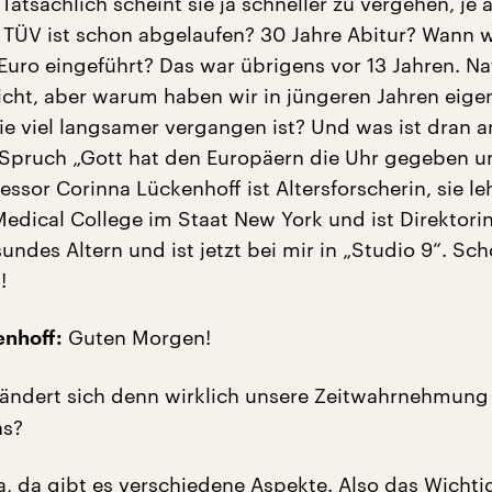
 Tatsächlich scheint sie ja schneller zu vergehen, je 
r TÜV ist schon abgelaufen? 30 Jahre Abitur? Wann 
Euro eingeführt? Das war übrigens vor 13 Jahren. Na
nicht, aber warum haben wir in jüngeren Jahren eige
sie viel langsamer vergangen ist? Und was ist dran 
 Spruch „Gott hat den Europäern die Uhr gegeben u
fessor Corinna Lückenhoff ist Altersforscherin, sie l
Medical College im Staat New York und ist Direktori
undes Altern und ist jetzt bei mir in „Studio 9“. Sc
!
Guten Morgen!
enhoff:
ändert sich denn wirklich unsere Zeitwahrnehmung
ns?
a, da gibt es verschiedene Aspekte. Also das Wichtig