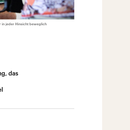
r in jeder Hinsicht beweglich
ng, das
el