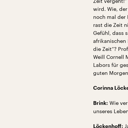
Zeit vergeht!“
wird. Wie, de
noch mal der 
rast die Zeit 
Gefühl, dass 
afrikanischen
die Zeit“? Pro
Weill Cornell 
Labors für ges
guten Morgen
Corinna Löck
Wie ver
Brink:
unseres Lebe
J
Löckenhoff: