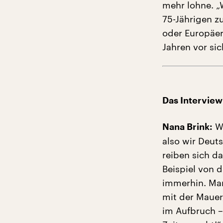
mehr lohne. „
75-Jährigen z
oder Europäer
Jahren vor sic
Das Interview
Wi
Nana Brink:
also wir Deut
reiben sich d
Beispiel von d
immerhin. Man
mit der Mauer,
im Aufbruch –