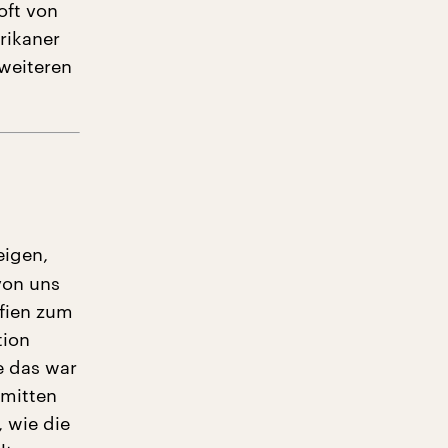
oft von
rikaner
weiteren
eigen,
von uns
afien zum
tion
e das war
 mitten
 wie die