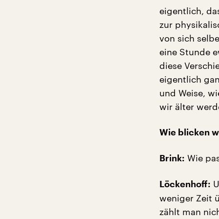
eigentlich, d
zur physikalis
von sich selb
eine Stunde e
diese Verschi
eigentlich gan
und Weise, wi
wir älter werd
Wie blicken w
Wie pas
Brink:
U
Löckenhoff:
weniger Zeit 
zählt man nic