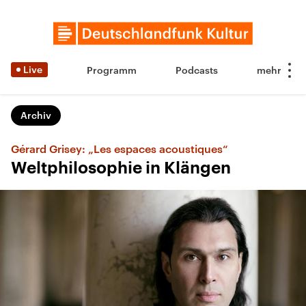
Live
Programm
Podcasts
Archiv
Gérard Grisey: „Les espaces acoustiques“
Weltphilosophie in Klängen