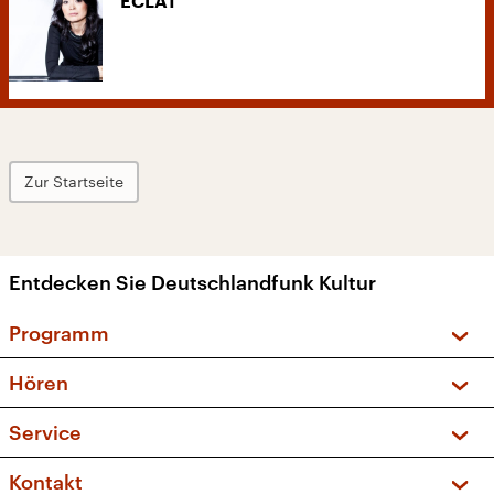
ECLAT
Zur Startseite
Entdecken Sie Deutschlandfunk Kultur
Programm
Vorschau und Rückschau
Hören
Sendungen und Podcasts
Livestream
Service
Musikliste
Frequenzen (UKW + DAB+)
FAQ
Kontakt
Kakadu – Das Kinderprogramm