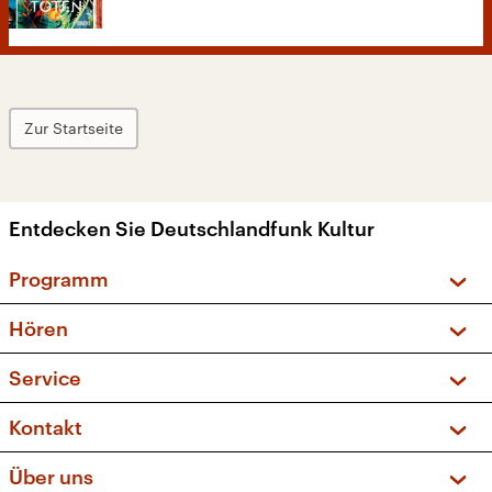
Zur Startseite
Entdecken Sie Deutschlandfunk Kultur
Programm
Vorschau und Rückschau
Hören
Sendungen und Podcasts
Livestream
Service
Musikliste
Frequenzen (UKW + DAB+)
FAQ
Kontakt
Kakadu – Das Kinderprogramm
Apps
Archiv
Hörerservice
Über uns
Newsletter