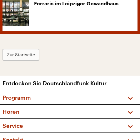
Ferraris im Leipziger Gewandhaus
Zur Startseite
Entdecken Sie Deutschlandfunk Kultur
Programm
Vorschau und Rückschau
Hören
Sendungen und Podcasts
Livestream
Service
Musikliste
Frequenzen (UKW + DAB+)
FAQ
Kontakt
Kakadu – Das Kinderprogramm