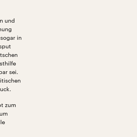
en und
gnung
 sogar in
sput
utschen
sthilfe
ar sei.
itischen
uck.
pt zum
hum
le