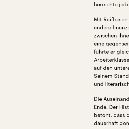
herrschte jed
Mit Raiffeisen
andere finanz
zwischen ihnen
eine gegensei
führte er gle
Arbeiterklasse
auf den unter
Seinem Standp
und literaris
Die Auseinand
Ende. Der His
betont, dass 
dauerhaft domi