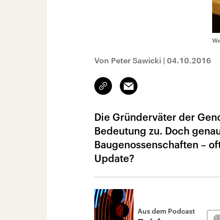
We
Von Peter Sawicki
|
04.10.2016
Link
Email
kopieren/teilen
Die Gründerväter der Ge
Bedeutung zu. Doch genau
Baugenossenschaften – oft
Update?
Aus dem Podcast