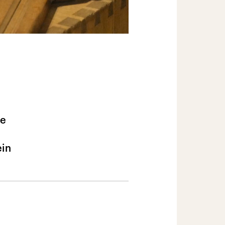
ße
ein