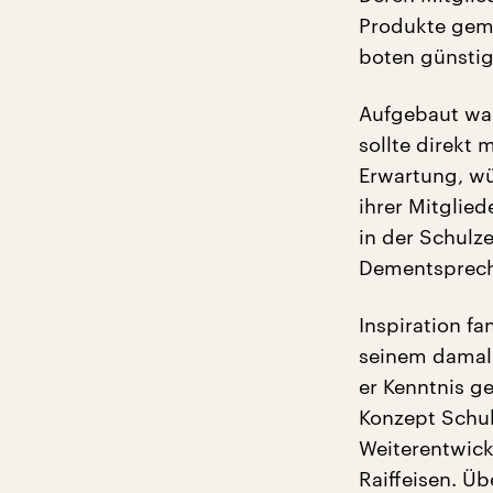
Produkte geme
boten günstig
Aufgebaut war
sollte direkt
Erwartung, wü
ihrer Mitglie
in der Schulz
Dementspreche
Inspiration f
seinem damali
er Kenntnis g
Konzept Schul
Weiterentwickl
Raiffeisen. Ü