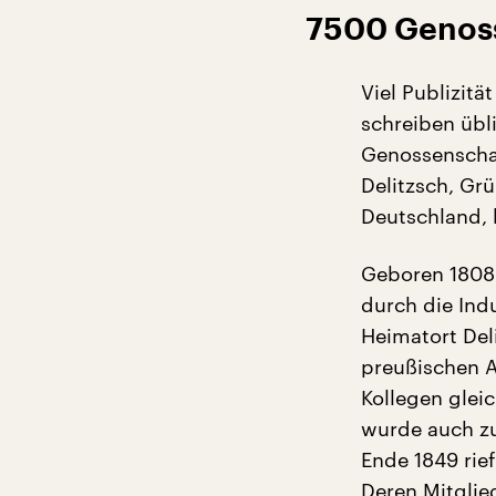
7500 Genoss
Viel Publizitä
schreiben übl
Genossenschaf
Delitzsch, Gr
Deutschland, 
Geboren 1808 
durch die Ind
Heimatort Del
preußischen A
Kollegen glei
wurde auch z
Ende 1849 rie
Deren Mitglie