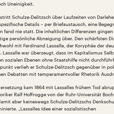
och Uneinigkeit.
 stritt Schulze-Delitzsch über Laufzeiten von Darleh
spezifische Details – per Briefaustausch, eine Bege
 fand nie statt. Die inhaltlichen Differenzen gingen
tige persönliche Abneigung über. Den schärfsten Di
ichwohl mit Ferdinand Lassalle, der Koryphäe der de
. Lassalle war überzeugt, dass im Kapitalismus Selb
en sozialen Ebenen ohne Staatshilfe nicht durchführb
unkt verlieh er Schulze-Delitzsch gegenüber in pol
chen Debatten mit temperamentvoller Rhetorik Ausdr
ersetzung kam 1864 mit Lassalles frühem Tod abru
toriker Ralf Hoffrogge von der Ruhr-Universität Boc
damit aber keineswegs Schulze-Delitzschs Denkschu
nierte. „Lassalles Idee einer sozialistischen