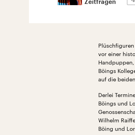
Zeitfragen
Plüschfiguren 
vor einer his
Handpuppen, d
Böings Kolleg
auf die beiden
Derlei Termin
Böings und Lo
Genossenschaf
Wilhelm Raiff
Böing und Lor