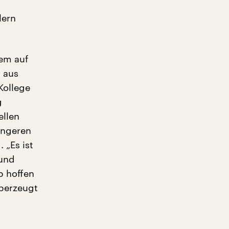
lern
em auf
 aus
Kollege
g
ellen
engeren
 „Es ist
 und
b hoffen
überzeugt