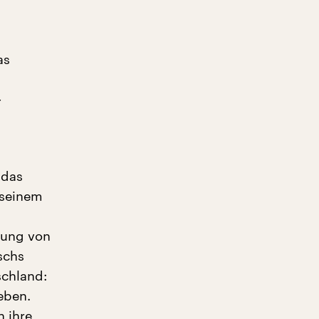
as
-
 das
 seinem
dung von
schs
chland:
eben.
 ihre