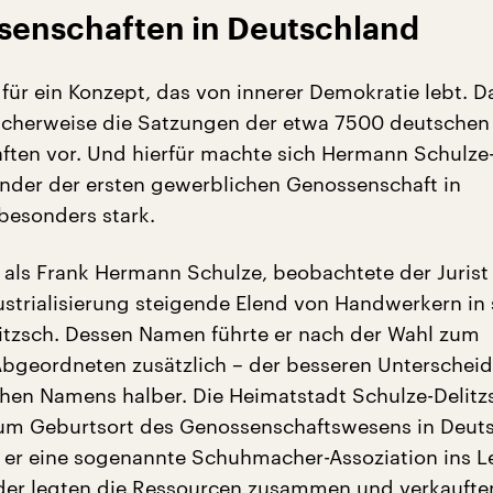
enschaften in Deutschland
t für ein Konzept, das von innerer Demokratie lebt. D
icherweise die Satzungen der etwa 7500 deutschen
ten vor. Und hierfür machte sich Hermann Schulze
ünder der ersten gewerblichen Genossenschaft in
besonders stark.
als Frank Hermann Schulze, beobachtete der Jurist
ustrialisierung steigende Elend von Handwerkern in
itzsch. Dessen Namen führte er nach der Wahl zum
bgeordneten zusätzlich – der besseren Unterschei
chen Namens halber. Die Heimatstadt Schulze-Delitz
um Geburtsort des Genossenschaftswesens in Deuts
f er eine sogenannte Schuhmacher-Assoziation ins L
der legten die Ressourcen zusammen und verkauften