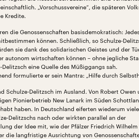
inschaftlich. „Vorschussvereine“, die späteren Vol
e Kredite.
en die Genossenschaften basisdemokratisch: Jedes
 mitbestimmen können. Schließlich, so Schulze-Delit
rden sie dank des solidarischen Geistes und der Tü
der autonom wirtschaften können – ohne jegliche Staa
e-Delitzsch eine Quelle des Müßiggangs sah.
nd formulierte er sein Mantra: „Hilfe durch Selbsthi
and Schulze-Delitzsch im Ausland. Von Robert Owen
gen Pionierbetrieb New Lanark im Süden Schottlan
ehabt haben. In Deutschland eiferten wiederum viel
ze-Delitzschs nach oder wirkten parallel an der
ung der Idee mit, wie der Pfälzer Friedrich Wilhelm
ber die langfristige Ausrichtung von Genossenschaft