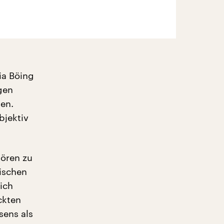
ia Böing
gen
en.
bjektiv
hören zu
lischen
ich
ckten
sens als