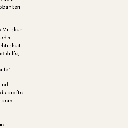
ksbanken,
 Mitglied
zschs
chtigkeit
tshilfe,
lfe“.
 und
ds dürfte
e dem
en