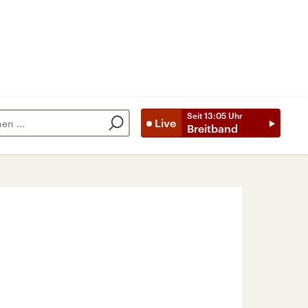
Seit
13:05
Uhr
Live
Breitband