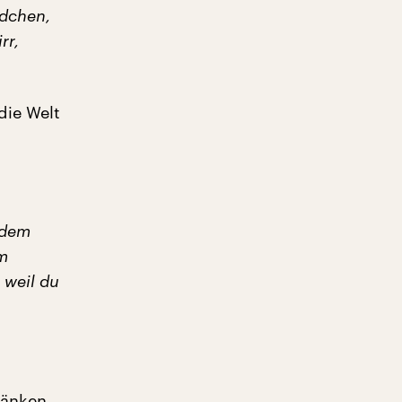
ädchen,
rr,
die Welt
 dem
em
 weil du
bänken.