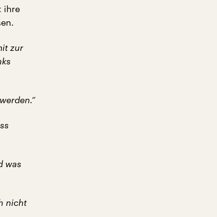
 ihre
sen.
it zur
nks
 werden.“
uss
nd was
h nicht