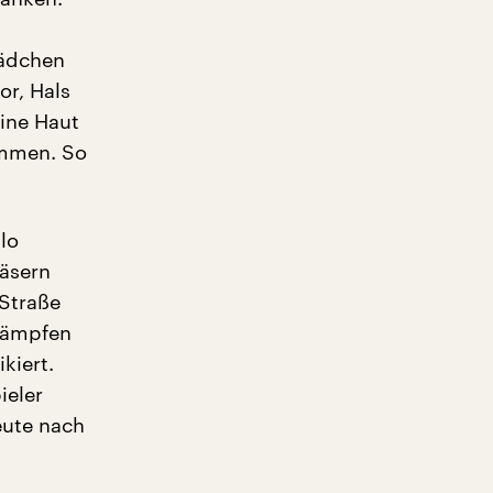
Mädchen
or, Hals
eine Haut
ommen. So
lo
läsern
 Straße
 kämpfen
kiert.
ieler
eute nach