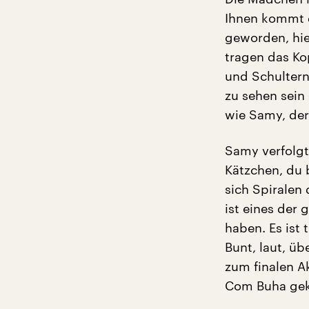
Ihnen kommt d
geworden, hie
tragen das Ko
und Schultern
zu sehen sei
wie Samy, der
Samy verfolg
Kätzchen, du b
sich Spiralen
ist eines der
haben. Es ist 
Bunt, laut, üb
zum finalen A
Com Buha ge