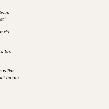
etwas
st.“
st du
zu tun
 willst.
st nichts