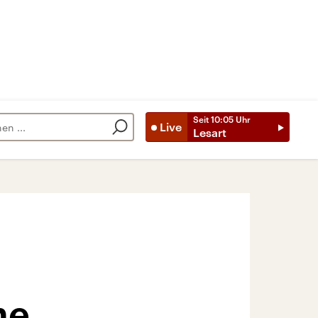
Seit
10:05
Uhr
Live
Lesart
me