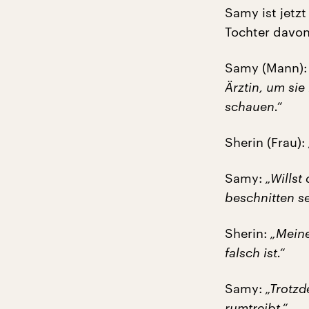
Samy ist jetzt
Tochter davon
Samy (Mann)
Ärztin, um sie
schauen.“
Sherin (Frau):
Samy:
„Willst
beschnitten se
Sherin:
„Meine
falsch ist.“
Samy:
„Trotzd
rumtreibt.“