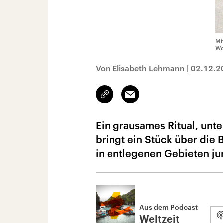
Mi
Wo
Von Elisabeth Lehmann
|
02.12.2
Link
Email
kopieren/teilen
Ein grausames Ritual, unt
bringt ein Stück über die
in entlegenen Gebieten ju
Aus dem Podcast
Weltzeit