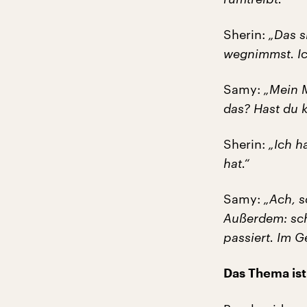
Sherin:
„Das s
wegnimmst. Ich
Samy:
„Mein M
das? Hast du k
Sherin:
„Ich h
hat.“
Samy:
„Ach, s
Außerdem: sch
passiert. Im Ge
Das Thema ist