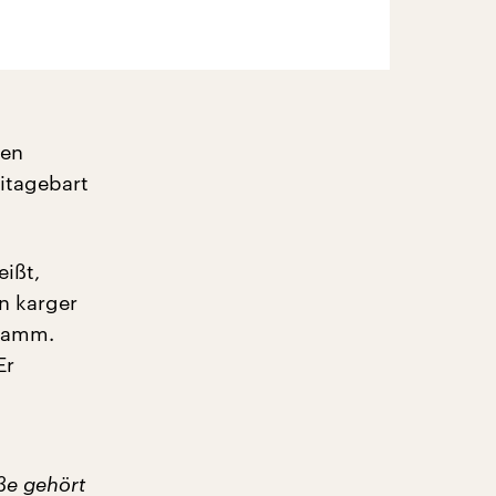
nen
itagebart
eißt,
n karger
gramm.
Er
ße gehört