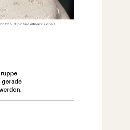
hnitten.
© picture alliance / dpa /
rgruppe
n gerade
 werden.