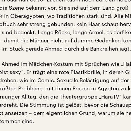
ie Szene bekannt vor. Sie sind auf dem Land groß
r in Oberägypten, wo Traditionen stark sind. Alle 
pftuch sehr streng gebunden, kein Haar schaut herv
 sind bedeckt. Lange Röcke, lange Ärmel, es darf k
n – damit die Männer nicht auf dumme Gedanken k
 im Stück gerade Ahmed durch die Bankreihen jagt.
t Ahmed im Mädchen-Kostüm mit Sprüchen wie „Hal
ist sexy“. Er trägt eine rote Plastikbrille, in deren G
 drehen, wie im Comic. Sexuelle Belästigung auf der
 größten Probleme, mit denen Frauen in Ägypten zu
trauriger Alltag, den die Theatergruppe „HaraTV“ kari
erdreht. Die Stimmung ist gelöst, bevor die Schausp
kt ansetzen – dem eigentlichen Grund, warum sie h
kommen sind.