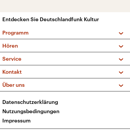
Entdecken Sie Deutschlandfunk Kultur
Programm
Vorschau und Rückschau
Hören
Sendungen und Podcasts
Livestream
Service
Musikliste
Frequenzen (UKW + DAB+)
FAQ
Kontakt
Kakadu – Das Kinderprogramm
Apps
Archiv
Hörerservice
Über uns
Newsletter
Social Media
Deutschlandradio
RSS
Datenschutzerklärung
Presse
Veranstaltungen
Nutzungsbedingungen
Karriere
Impressum
Transparenz