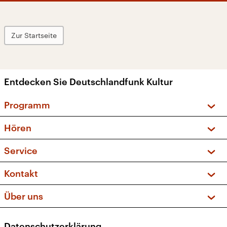
Zur Startseite
Entdecken Sie Deutschlandfunk Kultur
Programm
Vorschau und Rückschau
Hören
Sendungen und Podcasts
Livestream
Service
Musikliste
Frequenzen (UKW + DAB+)
FAQ
Kontakt
Kakadu – Das Kinderprogramm
Apps
Archiv
Hörerservice
Über uns
Newsletter
Social Media
Deutschlandradio
RSS
Datenschutzerklärung