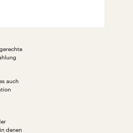
rgerechte
zahlung
es auch
ation
der
 in denen