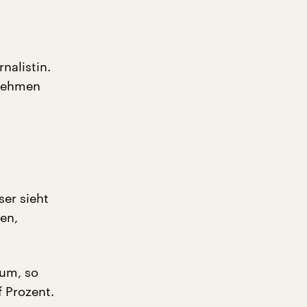
nalistin.
rnehmen
d
ser sieht
en,
aum, so
 Prozent.