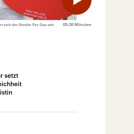
05:36 Minuten
rt sich der Gender Pay Gap seit
r setzt
eichheit
istin