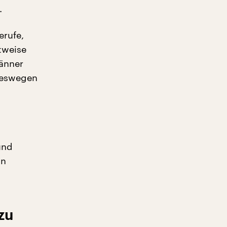
.
erufe,
itweise
änner
deswegen
und
un
 zu