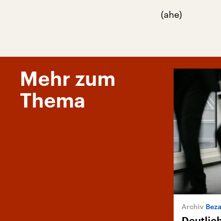
(ahe)
Mehr zum
Thema
Beza