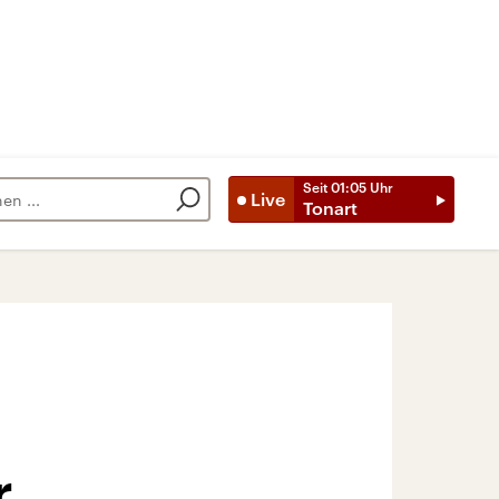
Seit
01:05
Uhr
Live
Tonart
r