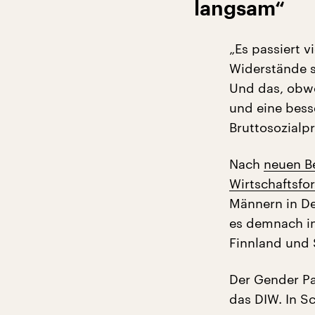
langsam“
„Es passiert v
Widerstände si
Und das, obwo
und eine bess
Bruttosozialp
Nach
neuen B
Wirtschaftsfo
Männern in De
es demnach i
Finnland und
Der Gender Pa
das DIW. In S