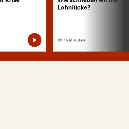
r Krise
Wie schließen wir die
Lohnlücke?
85:46 Minuten