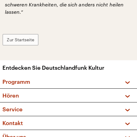
schweren Krankheiten, die sich anders nicht heilen
lassen.“
Zur Startseite
Entdecken Sie Deutschlandfunk Kultur
Programm
Vorschau und Rückschau
Hören
Sendungen und Podcasts
Livestream
Service
Musikliste
Frequenzen (UKW + DAB+)
FAQ
Kontakt
Kakadu – Das Kinderprogramm
Apps
Archiv
Hörerservice
Über uns