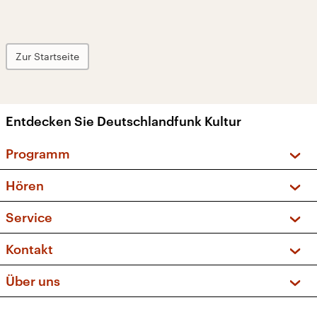
Zur Startseite
Entdecken Sie Deutschlandfunk Kultur
Programm
Vorschau und Rückschau
Hören
Sendungen und Podcasts
Livestream
Service
Musikliste
Frequenzen (UKW + DAB+)
FAQ
Kontakt
Kakadu – Das Kinderprogramm
Apps
Archiv
Hörerservice
Über uns
Newsletter
Social Media
Deutschlandradio
RSS