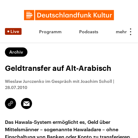
Live
Programm
Podcasts
Archiv
Geldtransfer auf Alt-Arabisch
Wieslaw Jurczenko im Gespräch mit Joachim Scholl
|
28.07.2010
Email
Link
kopieren/teilen
Das Hawala-System ermöglicht es, Geld über
Mittelsmänner – sogenannte Hawaladare – ohne
Einschaltung von Banken oder Konto zu transferieren.