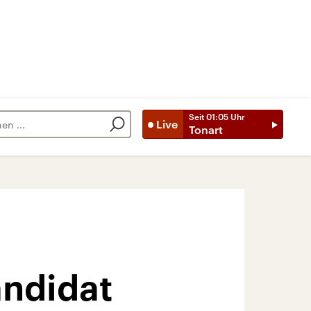
Seit
01:05
Uhr
Live
Tonart
andidat