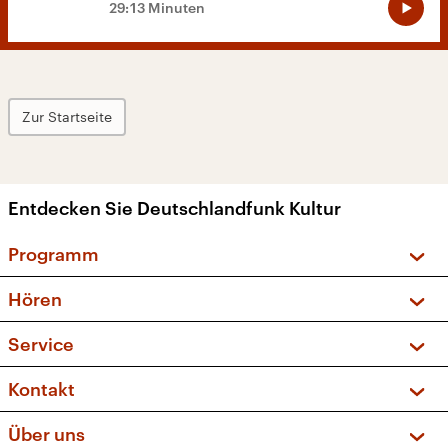
29:13 Minuten
Zur Startseite
Entdecken Sie Deutschlandfunk Kultur
Programm
Vorschau und Rückschau
Hören
Sendungen und Podcasts
Livestream
Service
Musikliste
Frequenzen (UKW + DAB+)
FAQ
Kontakt
Kakadu – Das Kinderprogramm
Apps
Archiv
Hörerservice
Über uns
Newsletter