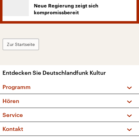
Neue Regierung zeigt sich
kompromissbereit
Zur Startseite
Entdecken Sie Deutschlandfunk Kultur
Programm
Vorschau und Rückschau
Hören
Sendungen und Podcasts
Livestream
Service
Musikliste
Frequenzen (UKW + DAB+)
FAQ
Kontakt
Kakadu – Das Kinderprogramm
Apps
Archiv