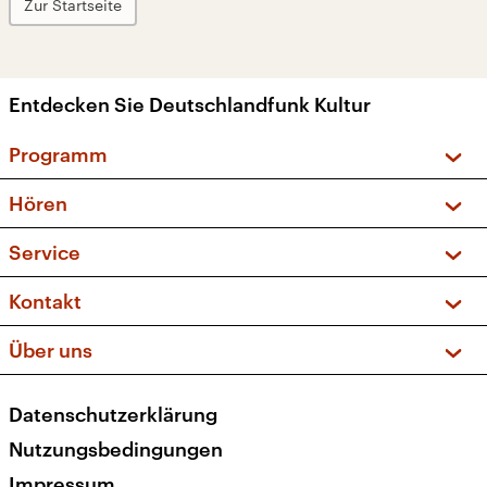
Zur Startseite
Entdecken Sie Deutschlandfunk Kultur
Programm
Vorschau und Rückschau
Hören
Sendungen und Podcasts
Livestream
Service
Musikliste
Frequenzen (UKW + DAB+)
FAQ
Kontakt
Kakadu – Das Kinderprogramm
Apps
Archiv
Hörerservice
Über uns
Newsletter
Social Media
Deutschlandradio
RSS
Datenschutzerklärung
Presse
Veranstaltungen
Nutzungsbedingungen
Karriere
Impressum