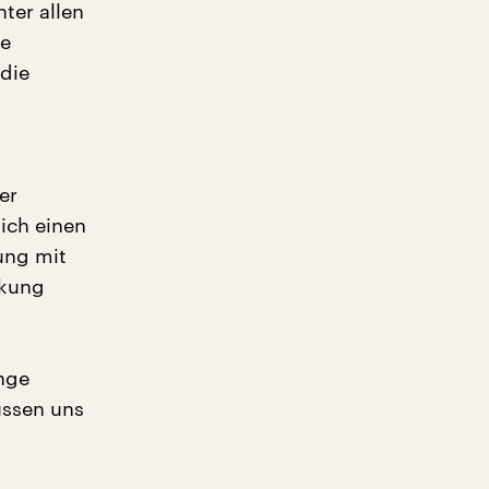
ter allen
ie
 die
er
ich einen
ung mit
rkung
inge
üssen uns