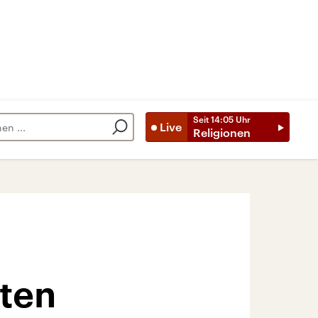
Seit
14:05
Uhr
Live
Religionen
ten