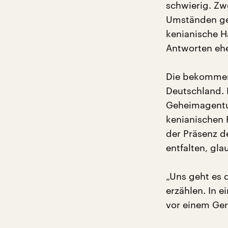
schwierig. Zw
Umständen geh
kenianische H
Antworten ehe
Die bekommen,
Deutschland.
Geheimagentur
kenianischen 
der Präsenz d
entfalten, gl
„Uns geht es 
erzählen. In 
vor einem Geri