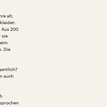
re alt,
kleidet:
. Aus 200
 sie
beim
. Die
gentlich?
rn auch
ch
esprochen