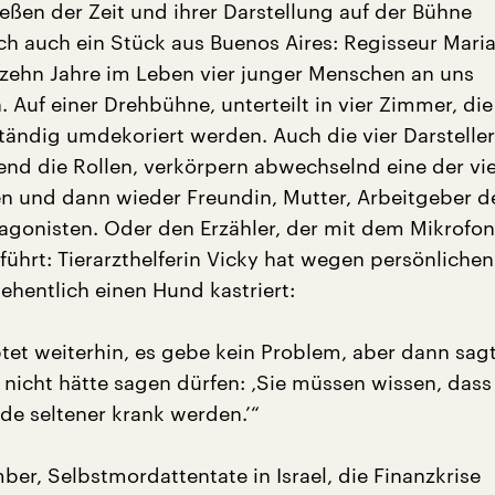
eßen der Zeit und ihrer Darstellung auf der Bühne
ich auch ein Stück aus Buenos Aires: Regisseur Mari
t zehn Jahre im Leben vier junger Menschen an uns
 Auf einer Drehbühne, unterteilt in vier Zimmer, die
tändig umdekoriert werden. Auch die vier Darsteller
end die Rollen, verkörpern abwechselnd eine der vi
 und dann wieder Freundin, Mutter, Arbeitgeber d
agonisten. Oder den Erzähler, der mit dem Mikrofo
führt: Tierarzthelferin Vicky hat wegen persönlichen
hentlich einen Hund kastriert:
tet weiterhin, es gebe kein Problem, aber dann sagt
e nicht hätte sagen dürfen: ‚Sie müssen wissen, dass
de seltener krank werden.’“
ber, Selbstmordattentate in Israel, die Finanzkrise