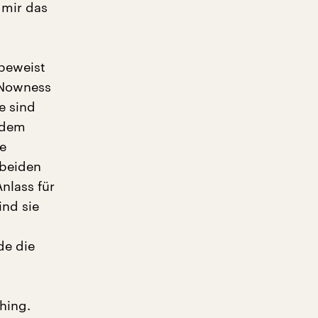
 mir das
 beweist
 Nowness
e sind
f dem
se
 beiden
Anlass für
ind sie
de die
thing.