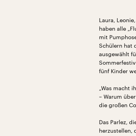
Laura, Leonie,
haben alle „F
mit Pumphose 
Schülern hat
ausgewählt fü
Sommerfestiva
fünf Kinder w
„Was macht ihr
– Warum überf
die großen Co
Das Parlez, di
herzustellen,