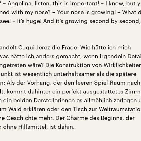
? – Angelina, listen, this is important! – I know, but 
ed with my nose? – Your nose is growing! – What 
see! – It’s huge! And it’s growing second by second,
ndelt Cuqui Jerez die Frage: Wie hätte ich mich
was hätte ich anders gemacht, wenn irgendein Detai
ingetreten wäre? Die Konstruktion von Wirklichkeit
unkt ist wesentlich unterhaltsamer als die spätere
n: Als der Vorhang, der den leeren Spiel-Raum nach
ällt, kommt dahinter ein perfekt ausgestattetes Zim
e die beiden Darstellerinnen es allmählich zerlegen 
um Wald erklären oder den Tisch zur Weltraumstatio
ine Geschichte mehr. Der Charme des Beginns, der
n ohne Hilfsmittel, ist dahin.