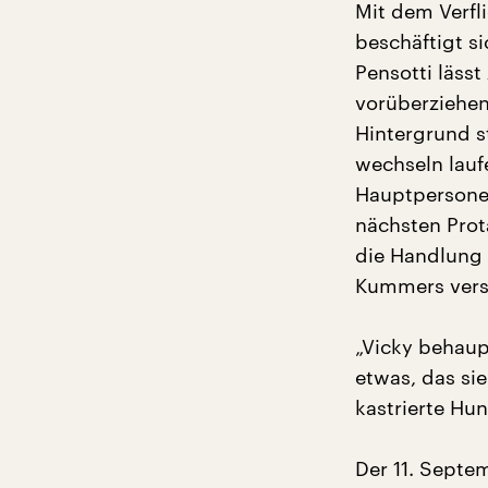
Mit dem Verfli
beschäftigt s
Pensotti läss
vorüberziehen.
Hintergrund s
wechseln lauf
Hauptpersonen
nächsten Prot
die Handlung 
Kummers verse
„Vicky behaup
etwas, das si
kastrierte Hun
Der 11. Septem