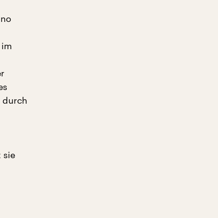
ano
 im
er
es
n durch
 sie