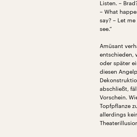
Listen. – Brad
– What happen
say? – Let me 
see.“
Amüsant verha
entschieden, 
oder später e
diesen Angelp
Dekonstruktio
abschließt, f
Vorschein. Wi
Topfpflanze z
allerdings ke
Theaterillusio