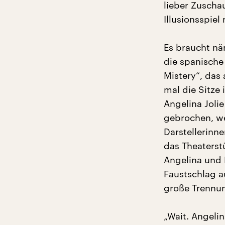
lieber Zuscha
Illusionsspiel 
Es braucht nä
die spanische
Mistery“, das
mal die Sitze
Angelina Jolie
gebrochen, we
Darstellerinne
das Theaterst
Angelina und 
Faustschlag a
große Trennu
„Wait. Angelin