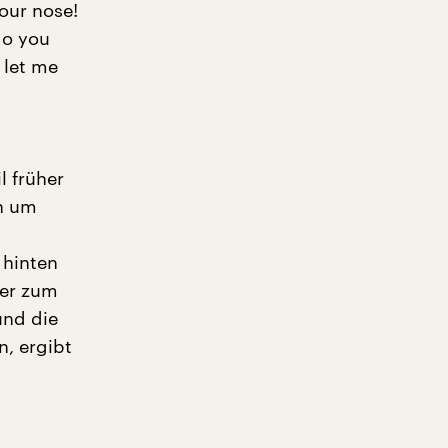
your nose!
do you
 let me
l früher
en um
 hinten
mer zum
und die
n, ergibt