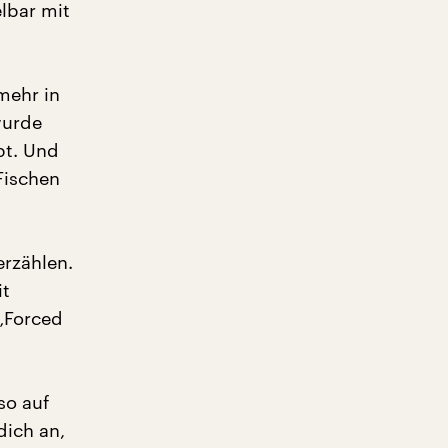
elbar mit
mehr in
wurde
pt. Und
Fischen
rzählen.
it
„Forced
so auf
dich an,