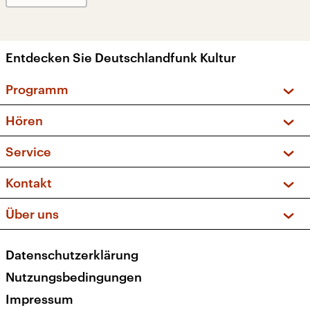
Entdecken Sie Deutschlandfunk Kultur
Programm
Vorschau und Rückschau
Hören
Sendungen und Podcasts
Livestream
Service
Musikliste
Frequenzen (UKW + DAB+)
FAQ
Kontakt
Kakadu – Das Kinderprogramm
Apps
Archiv
Hörerservice
Über uns
Newsletter
Social Media
Deutschlandradio
RSS
Datenschutzerklärung
Presse
Veranstaltungen
Nutzungsbedingungen
Karriere
Impressum
Transparenz