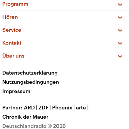
Programm
Vorschau und Rückschau
Hören
Sendungen und Podcasts
Livestream
Service
Musikliste
Frequenzen (UKW + DAB+)
FAQ
Kontakt
Kakadu – Das Kinderprogramm
Apps
Archiv
Hörerservice
Über uns
Newsletter
Social Media
Deutschlandradio
RSS
Datenschutzerklärung
Presse
Veranstaltungen
Nutzungsbedingungen
Karriere
Impressum
Transparenz
Korrekturen und Richtigstellungen
Partner
ARD
|
ZDF
|
Phoenix
|
arte
|
Barrierefreiheit
Chronik der Mauer
Deutschlandradio © 2026