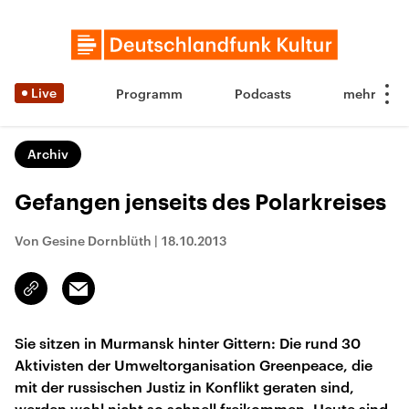
Live
Programm
Podcasts
Archiv
Gefangen jenseits des Polarkreises
Von Gesine Dornblüth
|
18.10.2013
Email
Link
kopieren/teilen
Sie sitzen in Murmansk hinter Gittern: Die rund 30
Aktivisten der Umweltorganisation Greenpeace, die
mit der russischen Justiz in Konflikt geraten sind,
werden wohl nicht so schnell freikommen. Heute sind