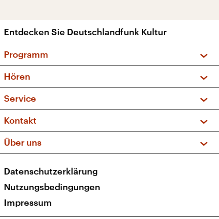
Entdecken Sie Deutschlandfunk Kultur
Programm
Vorschau und Rückschau
Hören
Sendungen und Podcasts
Livestream
Service
Musikliste
Frequenzen (UKW + DAB+)
FAQ
Kontakt
Kakadu – Das Kinderprogramm
Apps
Archiv
Hörerservice
Über uns
Newsletter
Social Media
Deutschlandradio
RSS
Datenschutzerklärung
Presse
Veranstaltungen
Nutzungsbedingungen
Karriere
Impressum
Transparenz