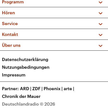
Programm
Vorschau und Rückschau
Hören
Sendungen und Podcasts
Livestream
Service
Musikliste
Frequenzen (UKW + DAB+)
FAQ
Kontakt
Kakadu – Das Kinderprogramm
Apps
Archiv
Hörerservice
Über uns
Newsletter
Social Media
Deutschlandradio
RSS
Datenschutzerklärung
Presse
Veranstaltungen
Nutzungsbedingungen
Karriere
Impressum
Transparenz
Korrekturen und Richtigstellungen
Partner
ARD
|
ZDF
|
Phoenix
|
arte
|
Barrierefreiheit
Chronik der Mauer
Deutschlandradio © 2026