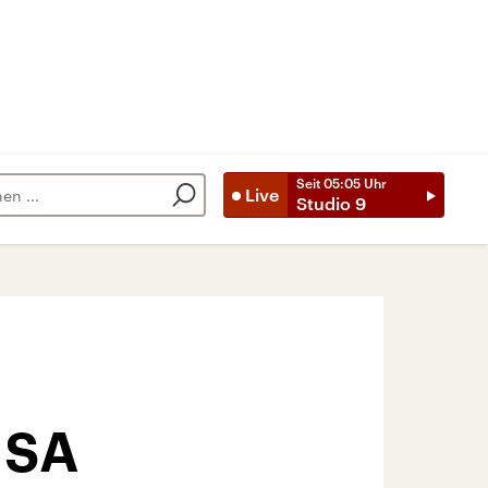
Seit
05:05
Uhr
Live
Studio 9
USA