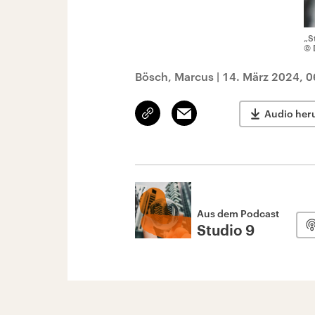
„S
© 
Bösch, Marcus
|
14. März 2024, 0
Link
Email
Audio her
kopieren/teilen
Aus dem Podcast
Studio 9