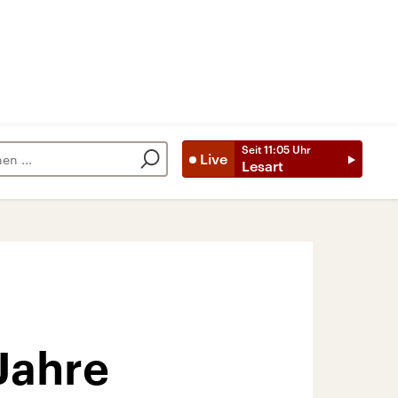
Seit
11:05
Uhr
Live
Lesart
Jahre