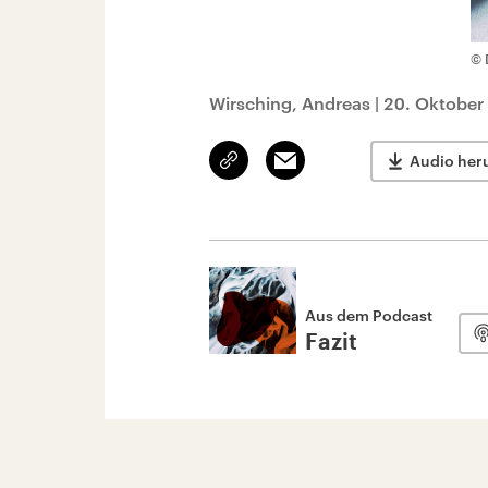
© 
Wirsching, Andreas
|
20. Oktober
Link
Email
Audio her
kopieren/teilen
Aus dem Podcast
Fazit